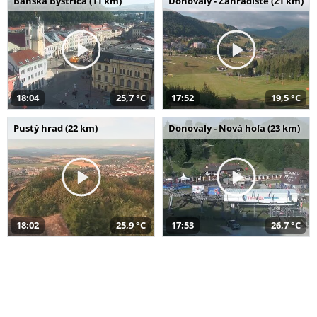
Banská Bystrica (11 km)
Donovaly - Záhradište (21 km)
18:04
25,7 °C
17:52
19,5 °C
Pustý hrad (22 km)
Donovaly - Nová hoľa (23 km)
18:02
25,9 °C
17:53
26,7 °C