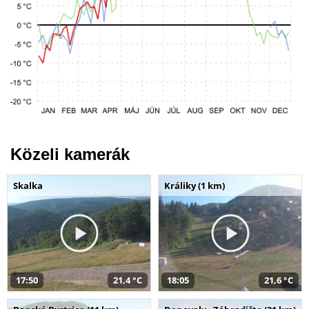
Közeli kamerák
Skalka
Králiky (1 km)
17:50
21,4 °C
18:05
21,6 °C