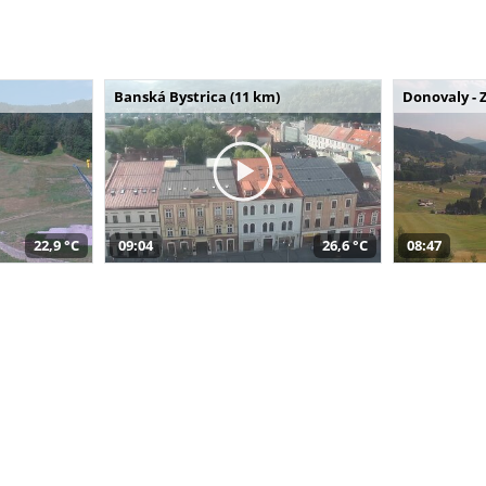
Banská Bystrica (11 km)
Donovaly - 
22,9 °C
09:04
26,6 °C
08:47