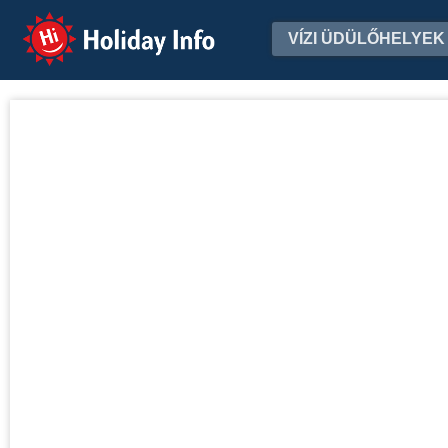
Holiday Info
VÍZI ÜDÜLŐHELYEK