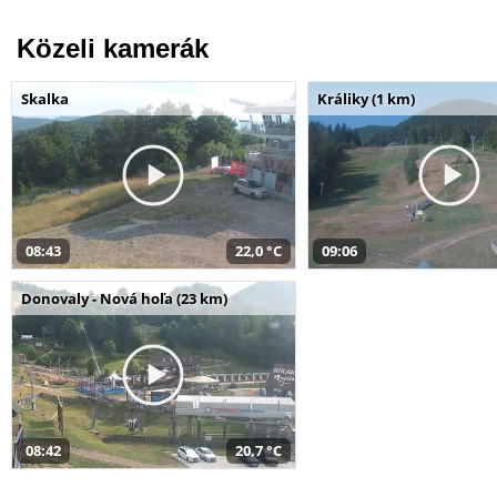
Közeli kamerák
Skalka
Králiky (1 km)
08:43
22,0 °C
09:06
Donovaly - Nová hoľa (23 km)
08:42
20,7 °C