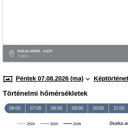
SKALKA ARENA - VLEKY
1188 m
Péntek 07.08.2026 (ma)
Képtörténe
Történelmi hőmérsékletek
06:00
07:00
08:00
09:00
10:00
11:00