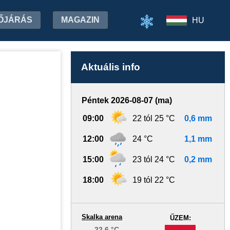
ŐJÁRÁS
MAGAZIN
HU
Aktuális info
Péntek 2026-08-07 (ma)
09:00
22 tól 25 °C
0,6 mm
12:00
24 °C
1,1 mm
15:00
23 tól 24 °C
0,2 mm
18:00
19 tól 22 °C
Skalka arena
ŰZEM:
22.6 °C
-