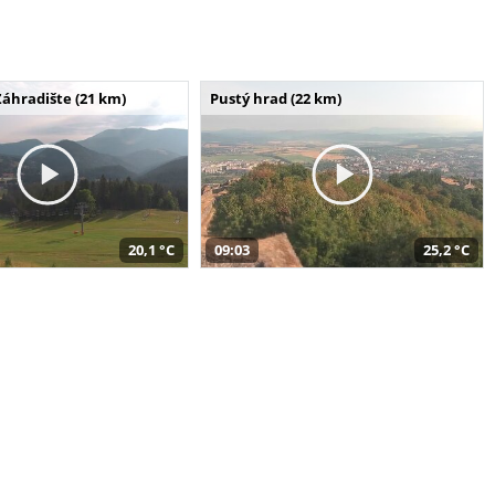
Záhradište (21 km)
Pustý hrad (22 km)
20,1 °C
09:03
25,2 °C