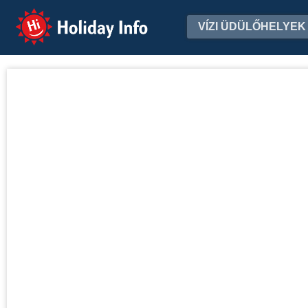
Holiday Info
VÍZI ÜDÜLŐHELYEK