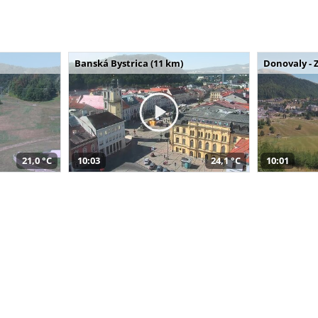
Banská Bystrica (11 km)
Donovaly - 
21,0 °C
10:03
24,1 °C
10:01