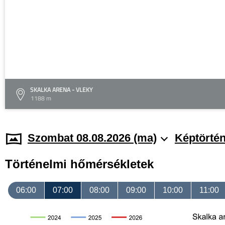
SKALKA ARENA - VLEKY
1188 m
Szombat 08.08.2026 (ma)
Képtörtén
Történelmi hőmérsékletek
06:00
07:00
08:00
09:00
10:00
11:00