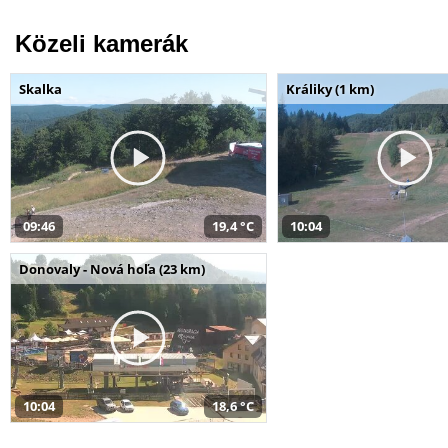
Közeli kamerák
Skalka
Králiky (1 km)
09:46
19,4 °C
10:04
Donovaly - Nová hoľa (23 km)
10:04
18,6 °C