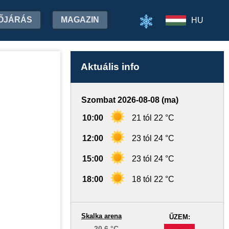
ŐJÁRÁS
MAGAZIN
HU
Aktuális info
Szombat 2026-08-08 (ma)
10:00
21 tól 22 °C
12:00
23 tól 24 °C
15:00
23 tól 24 °C
18:00
18 tól 22 °C
Skalka arena
ŰZEM:
20.6 °C
-