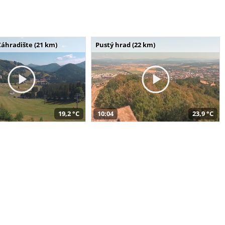
Záhradište (21 km)
Pustý hrad (22 km)
19,2 °C
10:04
23,9 °C