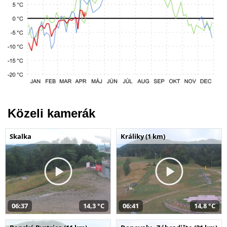
Közeli kamerák
Skalka
Králiky (1 km)
06:37
14,3 °C
06:41
14,8 °C