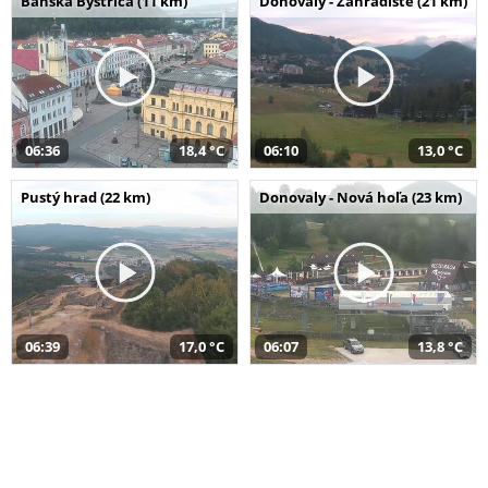
Banská Bystrica (11 km)
Donovaly - Záhradište (21 km)
06:36
18,4 °C
06:10
13,0 °C
Pustý hrad (22 km)
Donovaly - Nová hoľa (23 km)
06:39
17,0 °C
06:07
13,8 °C