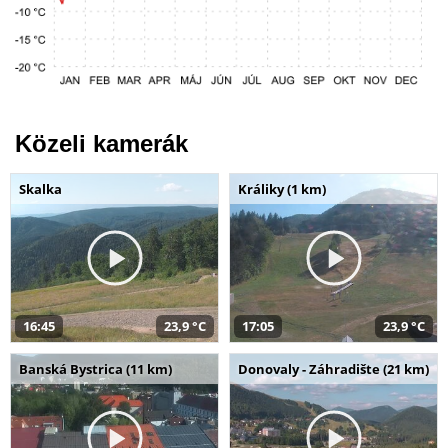
Közeli kamerák
Skalka
Králiky (1 km)
16:45
23,9 °C
17:05
23,9 °C
Banská Bystrica (11 km)
Donovaly - Záhradište (21 km)