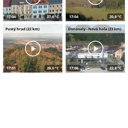
17:04
27,6 °C
17:04
20,8 °C
Pustý hrad (22 km)
Donovaly - Nová hoľa (23 km)
17:01
28,0 °C
17:06
22,8 °C