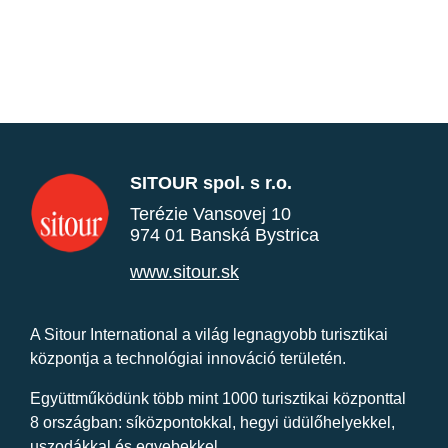
SITOUR spol. s r.o.
Terézie Vansovej 10
974 01 Banská Bystrica
www.sitour.sk
A Sitour International a világ legnagyobb turisztikai
központja a technológiai innováció területén.
Együttműködünk több mint 1000 turisztikai központtal
8 országban: síközpontokkal, hegyi üdülőhelyekkel,
uszodákkal és egyebekkel.