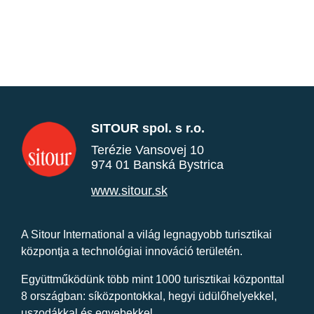
SITOUR spol. s r.o.
Terézie Vansovej 10
974 01 Banská Bystrica
www.sitour.sk
A Sitour International a világ legnagyobb turisztikai
központja a technológiai innováció területén.
Együttműködünk több mint 1000 turisztikai központtal
8 országban: síközpontokkal, hegyi üdülőhelyekkel,
uszodákkal és egyebekkel.