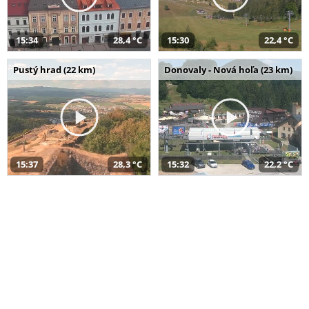
15:34
28,4 °C
15:30
22,4 °C
Pustý hrad (22 km)
Donovaly - Nová hoľa (23 km)
15:37
28,3 °C
15:32
22,2 °C