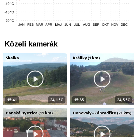
Közeli kamerák
Skalka
Králiky (1 km)
15:41
24,1 °C
15:35
24,5 °C
Banská Bystrica (11 km)
Donovaly - Záhradište (21 km)