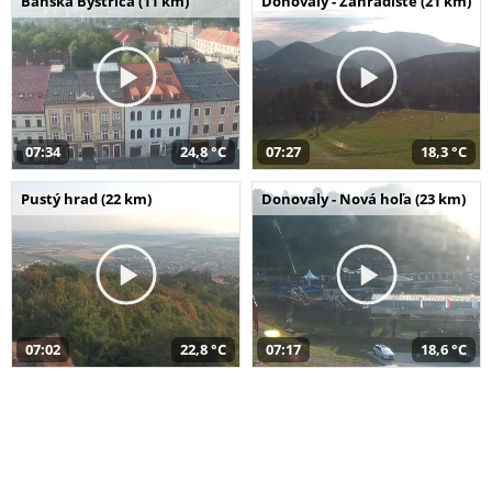
Banská Bystrica (11 km)
Donovaly - Záhradište (21 km)
07:34
24,8 °C
07:27
18,3 °C
Pustý hrad (22 km)
Donovaly - Nová hoľa (23 km)
07:02
22,8 °C
07:17
18,6 °C