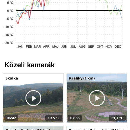
Közeli kamerák
Skalka
Králiky (1 km)
06:42
19,5 °C
07:35
21,1 °C