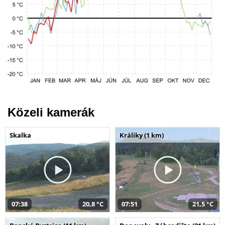
Közeli kamerák
Skalka
Králiky (1 km)
07:38
20,8 °C
07:51
21,5 °C