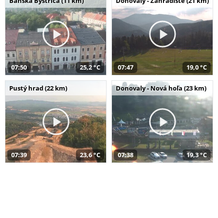
Banská Bystrica (11 km)
Donovaly - Záhradište (21 km)
07:50
25,2 °C
07:47
19,0 °C
Pustý hrad (22 km)
Donovaly - Nová hoľa (23 km)
07:39
23,6 °C
07:38
19,3 °C