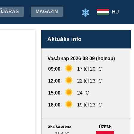
ŐJÁRÁS
MAGAZIN
HU
Aktuális info
Vasárnap 2026-08-09 (holnap)
09:00
17 tól 20 °C
12:00
22 tól 23 °C
15:00
24 °C
18:00
19 tól 23 °C
Skalka arena
ŰZEM:
21.4 °C
-