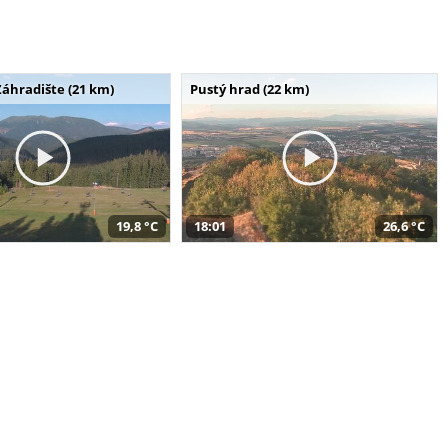
Záhradište (21 km)
Pustý hrad (22 km)
19,8 °C
18:01
26,6 °C