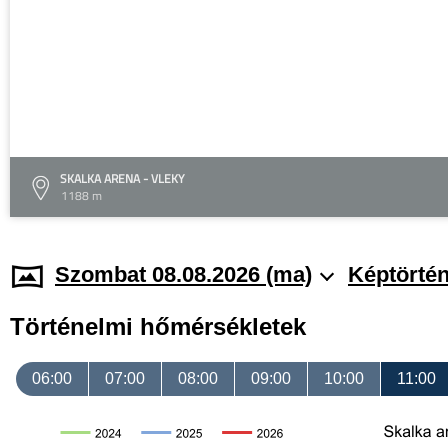
SKALKA ARENA - VLEKY
1188 m
Szombat 08.08.2026 (ma)
Képtörtén
Történelmi hőmérsékletek
06:00
07:00
08:00
09:00
10:00
11:00