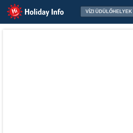
Holiday Info
VÍZI ÜDÜLŐHELYEK