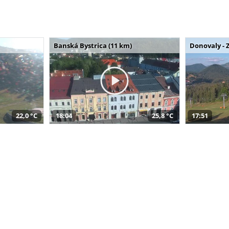
Banská Bystrica (11 km)
Donovaly - 
22,0 °C
18:04
25,8 °C
17:51