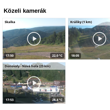
Közeli kamerák
Skalka
Králiky (1 km)
17:50
22,0 °C
18:05
Donovaly - Nová hoľa (23 km)
17:53
28,4 °C