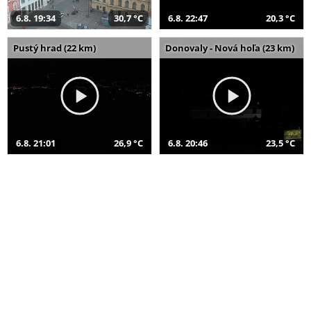
6.8. 19:34
30,7 °C
6.8. 22:47
20,3 °C
Pustý hrad (22 km)
Donovaly - Nová hoľa (23 km)
6.8. 21:01
26,9 °C
6.8. 20:46
23,5 °C