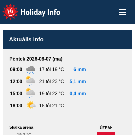
Holiday Info
Aktuális info
Péntek 2026-08-07 (ma)
09:00
17 tól 19 °C
6 mm
12:00
21 tól 23 °C
5,1 mm
15:00
19 tól 22 °C
0,4 mm
18:00
18 tól 21 °C
Skalka arena
ŰZEM:
19.3 °C
-