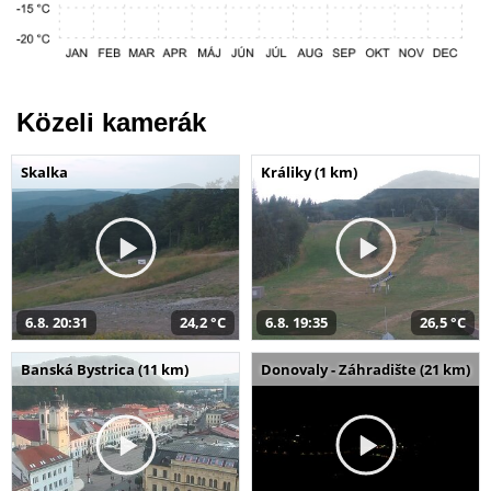
Közeli kamerák
Skalka
Králiky (1 km)
6.8. 20:31
24,2 °C
6.8. 19:35
26,5 °C
Banská Bystrica (11 km)
Donovaly - Záhradište (21 km)