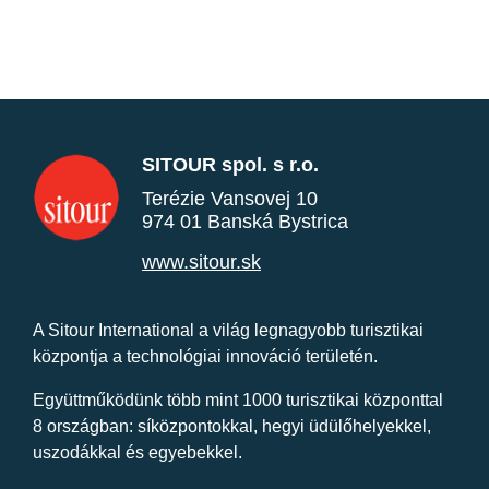
SITOUR spol. s r.o.
Terézie Vansovej 10
974 01 Banská Bystrica
www.sitour.sk
A Sitour International a világ legnagyobb turisztikai
központja a technológiai innováció területén.
Együttműködünk több mint 1000 turisztikai központtal
8 országban: síközpontokkal, hegyi üdülőhelyekkel,
uszodákkal és egyebekkel.