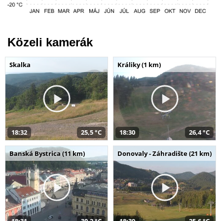
Közeli kamerák
Skalka
Králiky (1 km)
18:32
25,5 °C
18:30
26,4 °C
Banská Bystrica (11 km)
Donovaly - Záhradište (21 km)