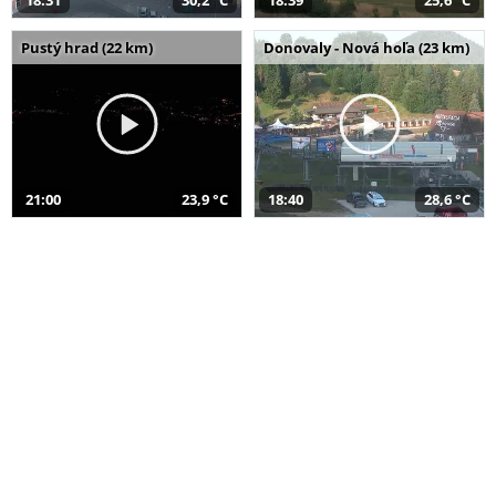
18:31
30,2 °C
18:39
25,6 °C
Pustý hrad (22 km)
Donovaly - Nová hoľa (23 km)
21:00
23,9 °C
18:40
28,6 °C