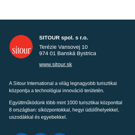
SITOUR spol. s r.o.
Terézie Vansovej 10
974 01 Banská Bystrica
www.sitour.sk
A Sitour International a világ legnagyobb turisztikai
központja a technológiai innováció területén.
Együttműködünk több mint 1000 turisztikai központtal
8 országban: síközpontokkal, hegyi üdülőhelyekkel,
uszodákkal és egyebekkel.