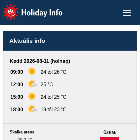
Holiday Info
Aktuális info
Kedd 2026-08-11 (holnap)
09:00
24 tól 26 °C
12:00
25 °C
15:00
24 tól 25 °C
18:00
19 tól 23 °C
Skalka arena
ŰZEM:
20.2 °C
-