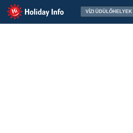
Holiday Info
VÍZI ÜDÜLŐHELYEK