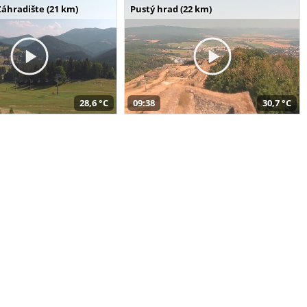
Záhradište (21 km)
Pustý hrad (22 km)
28,6 °C
09:38
30,7 °C