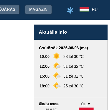
ŐJÁRÁS
MAGAZIN
HU
Aktuális info
Csütörtök 2026-08-06 (ma)
10:00
28 tól 30 °C
12:00
31 tól 32 °C
15:00
31 tól 32 °C
18:00
25 tól 30 °C
Skalka arena
ŰZEM:
28.9 °C
-