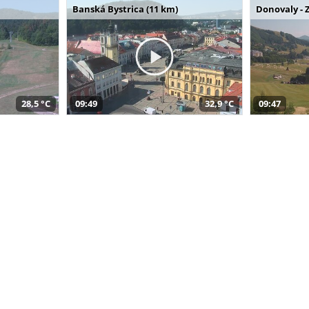
Banská Bystrica (11 km)
Donovaly - 
28,5 °C
09:49
32,9 °C
09:47