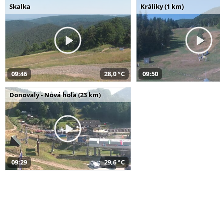
Skalka
Králiky (1 km)
09:46
28,0 °C
09:50
Donovaly - Nová hoľa (23 km)
09:29
29,6 °C