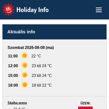
Holiday Info
Aktuális info
Szombat 2026-08-08 (ma)
11:00
22 °C
12:00
23 tól 24 °C
15:00
23 tól 24 °C
18:00
18 tól 22 °C
Skalka arena
ŰZEM:
21.5 °C
-