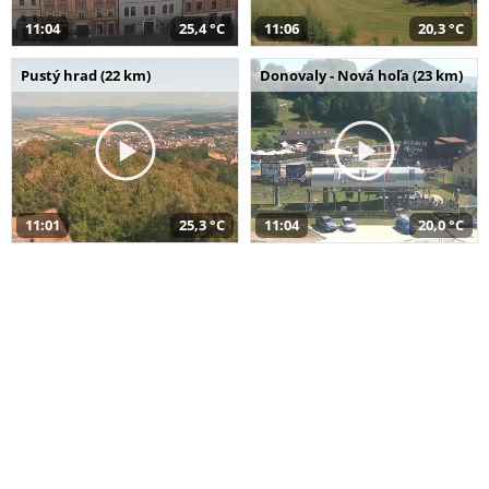
11:04
25,4 °C
11:06
20,3 °C
Pustý hrad (22 km)
Donovaly - Nová hoľa (23 km)
11:01
25,3 °C
11:04
20,0 °C