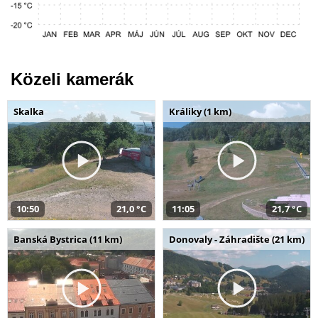
Közeli kamerák
Skalka
Králiky (1 km)
10:50
21,0 °C
11:05
21,7 °C
Banská Bystrica (11 km)
Donovaly - Záhradište (21 km)