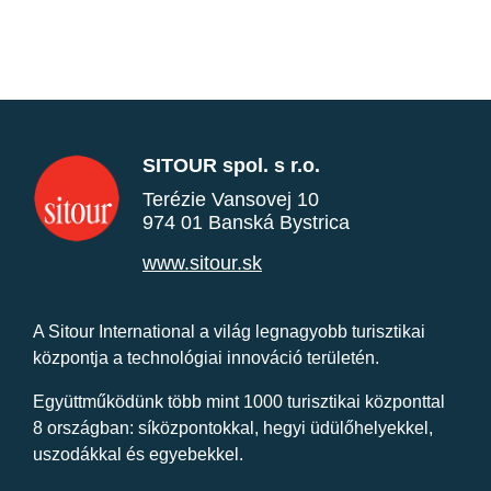
SITOUR spol. s r.o.
Terézie Vansovej 10
974 01 Banská Bystrica
www.sitour.sk
A Sitour International a világ legnagyobb turisztikai
központja a technológiai innováció területén.
Együttműködünk több mint 1000 turisztikai központtal
8 országban: síközpontokkal, hegyi üdülőhelyekkel,
uszodákkal és egyebekkel.