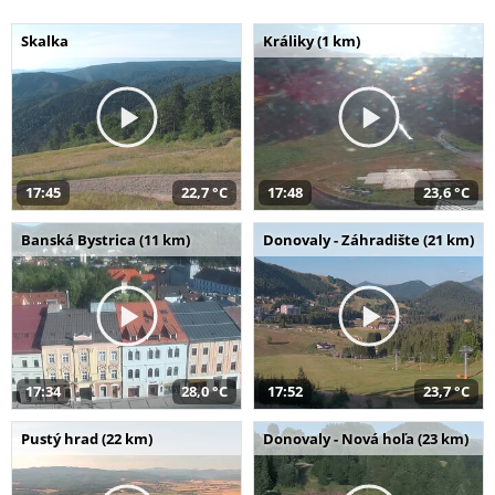
Skalka
Králiky (1 km)
17:45
22,7 °C
17:48
23,6 °C
Banská Bystrica (11 km)
Donovaly - Záhradište (21 km)
17:34
28,0 °C
17:52
23,7 °C
Pustý hrad (22 km)
Donovaly - Nová hoľa (23 km)