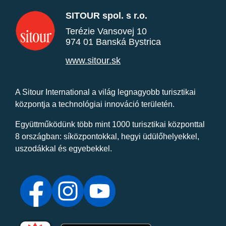
SITOUR spol. s r.o.
Terézie Vansovej 10
974 01 Banská Bystrica
www.sitour.sk
A Sitour International a világ legnagyobb turisztikai
központja a technológiai innováció területén.
Együttműködünk több mint 1000 turisztikai központtal
8 országban: síközpontokkal, hegyi üdülőhelyekkel,
uszodákkal és egyebekkel.