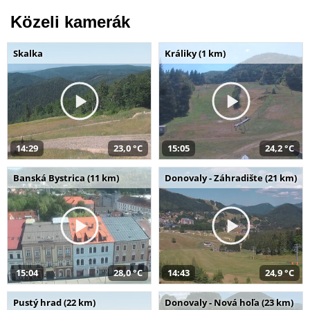
Közeli kamerák
Skalka
Králiky (1 km)
14:29
23,0 °C
15:05
24,2 °C
Banská Bystrica (11 km)
Donovaly - Záhradište (21 km)
15:04
28,0 °C
14:43
24,9 °C
Pustý hrad (22 km)
Donovaly - Nová hoľa (23 km)