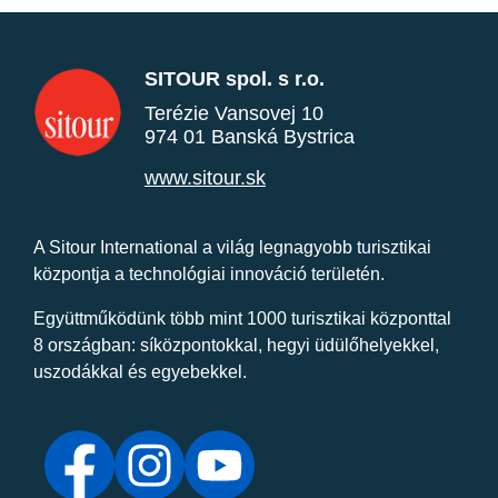
SITOUR spol. s r.o.
Terézie Vansovej 10
974 01 Banská Bystrica
www.sitour.sk
A Sitour International a világ legnagyobb turisztikai
központja a technológiai innováció területén.
Együttműködünk több mint 1000 turisztikai központtal
8 országban: síközpontokkal, hegyi üdülőhelyekkel,
uszodákkal és egyebekkel.