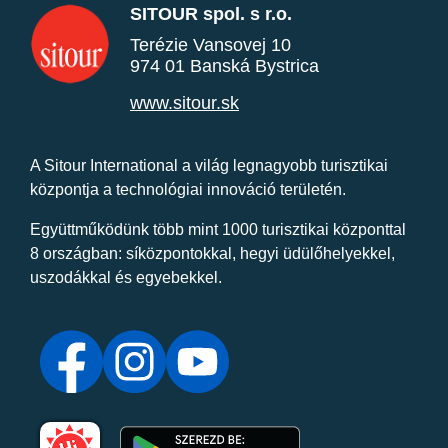
SITOUR spol. s r.o.
Terézie Vansovej 10
974 01 Banská Bystrica
www.sitour.sk
A Sitour International a világ legnagyobb turisztikai
központja a technológiai innováció területén.
Együttműködünk több mint 1000 turisztikai központtal
8 országban: síközpontokkal, hegyi üdülőhelyekkel,
uszodákkal és egyebekkel.