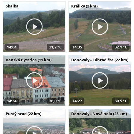
Skalka
Králiky (2 km)
14:04
31,7 °C
14:35
32,1 °C
Banská Bystrica (11 km)
Donovaly - Záhradište (22 km)
14:34
36,0 °C
14:27
30,5 °C
Pustý hrad (22 km)
Donovaly - Nová hoľa (23 km)