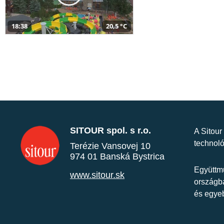
18:38
20,5 °C
SITOUR spol. s r.o.
A Sitour
technoló
Terézie Vansovej 10
974 01 Banská Bystrica
Együttmű
www.sitour.sk
országba
és egye