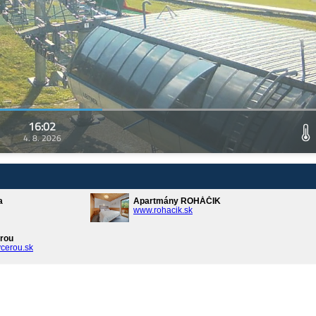
16:02
4. 8. 2026
a
Apartmány ROHÁČIK
www.rohacik.sk
rou
cerou.sk