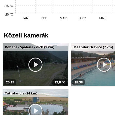
Közeli kamerák
Roháče - Spálená - vrch (1 km)
Meander Oravice (7 km)
20:19
13,8 °C
18:38
Tatralandia (24 km)