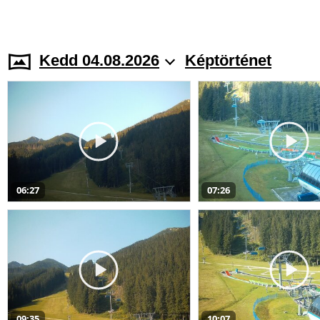
Kedd 04.08.2026
Képtörténet
06:27
07:26
09:35
10:07