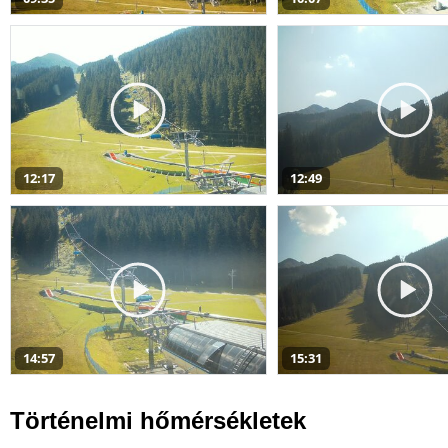
12:17
12:49
14:57
15:31
Történelmi hőmérsékletek