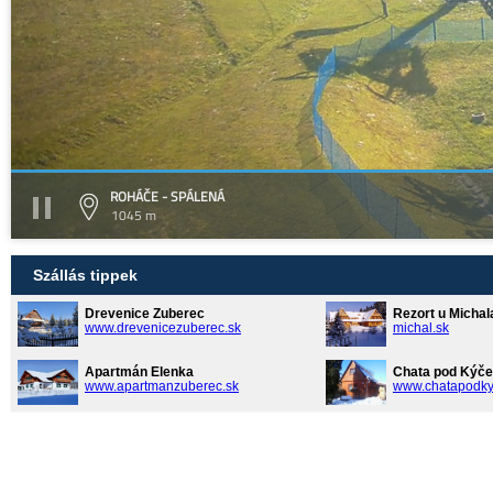
ROHÁČE - SPÁLENÁ
1045 m
Szállás tippek
Drevenice Zuberec
Rezort u Michal
www.drevenicezuberec.sk
michal.sk
Apartmán Elenka
Chata pod Kýče
www.apartmanzuberec.sk
www.chatapodky