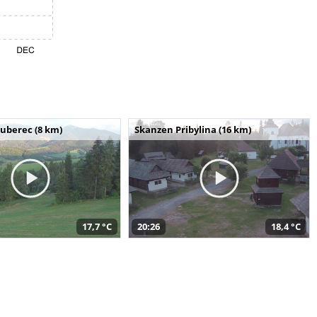
uberec (8 km)
Skanzen Pribylina (16 km)
17,7 °C
20:26
18,4 °C