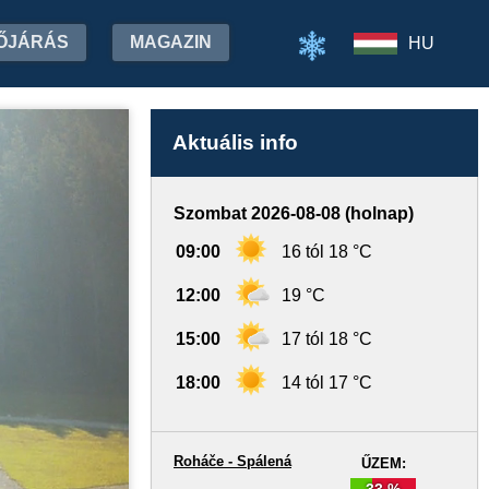
ŐJÁRÁS
MAGAZIN
HU
Aktuális info
Szombat 2026-08-08 (holnap)
09:00
16 tól 18 °C
12:00
19 °C
15:00
17 tól 18 °C
18:00
14 tól 17 °C
Roháče - Spálená
ŰZEM:
33 %