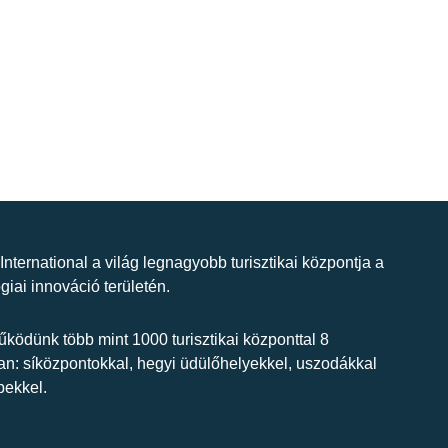
 International a világ legnagyobb turisztikai központja a
giai innováció területén.
ködünk több mint 1000 turisztikai központtal 8
n: síközpontokkal, hegyi üdülőhelyekkel, uszodákkal
bekkel.