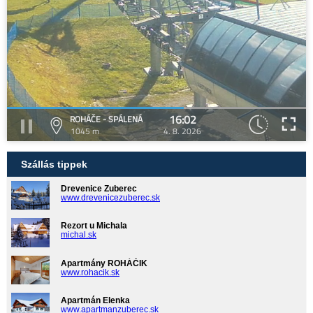
16:02
ROHÁČE - SPÁLENÁ
1045 m
4. 8. 2026
Szállás tippek
Drevenice Zuberec
www.drevenicezuberec.sk
Rezort u Michala
michal.sk
Apartmány ROHÁČIK
www.rohacik.sk
Apartmán Elenka
www.apartmanzuberec.sk