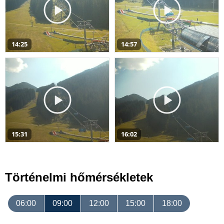
14:25
14:57
15:31
16:02
Történelmi hőmérsékletek
06:00
09:00
12:00
15:00
18:00