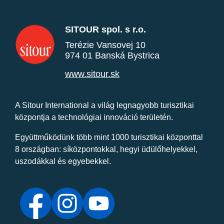
SITOUR spol. s r.o.
Terézie Vansovej 10
974 01 Banská Bystrica
www.sitour.sk
A Sitour International a világ legnagyobb turisztikai
központja a technológiai innováció területén.
Együttműködünk több mint 1000 turisztikai központtal
8 országban: síközpontokkal, hegyi üdülőhelyekkel,
uszodákkal és egyebekkel.