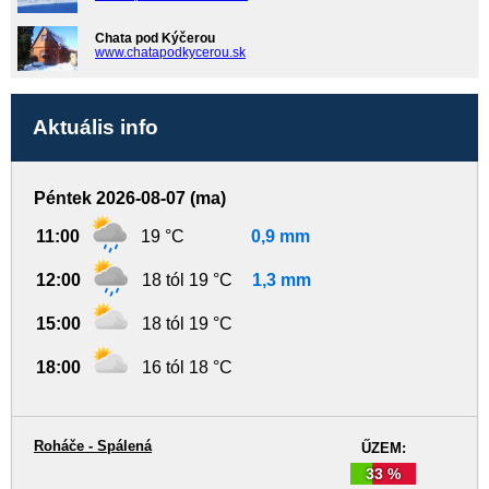
Chata pod Kýčerou
www.chatapodkycerou.sk
Aktuális info
Péntek 2026-08-07 (ma)
11:00
19 °C
0,9 mm
12:00
18 tól 19 °C
1,3 mm
15:00
18 tól 19 °C
18:00
16 tól 18 °C
Roháče - Spálená
ŰZEM:
33 %