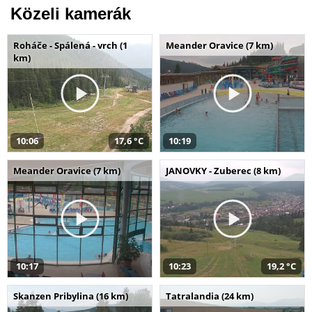
Közeli kamerák
Roháče - Spálená - vrch (1
Meander Oravice (7 km)
km)
10:06
17,6 °C
10:19
Meander Oravice (7 km)
JANOVKY - Zuberec (8 km)
10:17
10:23
19,2 °C
Skanzen Pribylina (16 km)
Tatralandia (24 km)