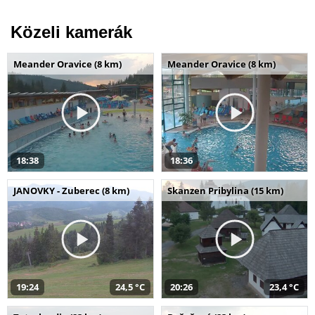
Közeli kamerák
Meander Oravice (8 km)
Meander Oravice (8 km)
18:38
18:36
JANOVKY - Zuberec (8 km)
Skanzen Pribylina (15 km)
19:24
24,5 °C
20:26
23,4 °C