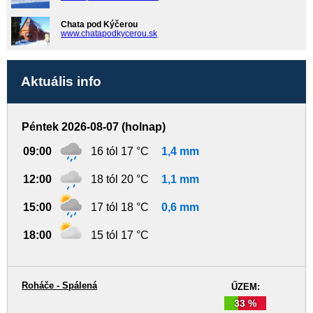
Chata pod Kýčerou
www.chatapodkycerou.sk
Aktuális info
Péntek 2026-08-07 (holnap)
09:00
16 tól 17 °C
1,4 mm
12:00
18 tól 20 °C
1,1 mm
15:00
17 tól 18 °C
0,6 mm
18:00
15 tól 17 °C
Roháče - Spálená
ŰZEM:
33 %