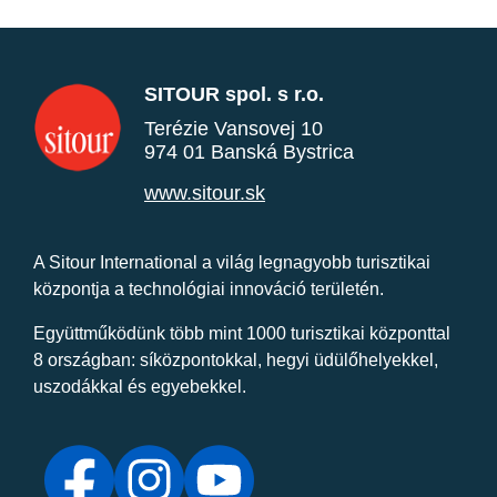
SITOUR spol. s r.o.
Terézie Vansovej 10
974 01 Banská Bystrica
www.sitour.sk
A Sitour International a világ legnagyobb turisztikai
központja a technológiai innováció területén.
Együttműködünk több mint 1000 turisztikai központtal
8 országban: síközpontokkal, hegyi üdülőhelyekkel,
uszodákkal és egyebekkel.