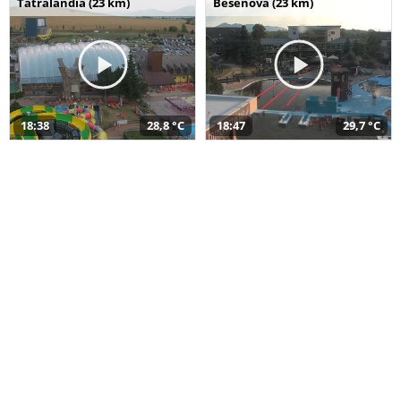
Tatralandia (23 km)
Bešeňová (23 km)
18:38
28,8 °C
18:47
29,7 °C