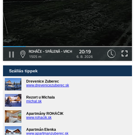
20:19
ROHÁČE - SPÁLENÁ - VRCH
1505 m
6. 8. 2026
Szállás tippek
Drevenice Zuberec
www.drevenicezuberec.sk
Rezort u Michala
michal.sk
Apartmány ROHÁČIK
www.rohacik.sk
Apartmán Elenka
www.apartmanzuberec.sk