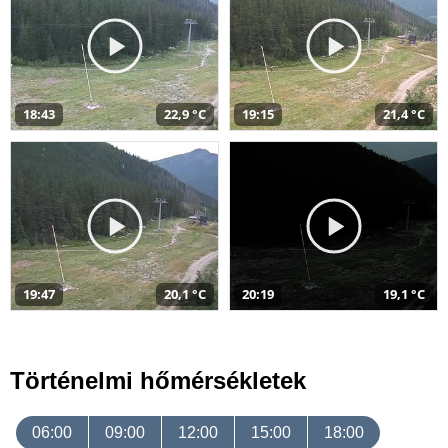
18:43
22,9 °C
19:15
21,4 °C
19:47
20,1 °C
20:19
19,1 °C
Történelmi hőmérsékletek
06:00
09:00
12:00
15:00
18:00