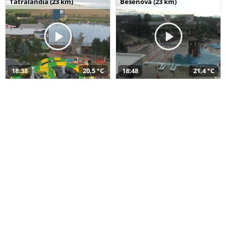
Tatralandia (23 km)
Bešeňová (23 km)
18:38
20,5 °C
18:48
21,4 °C