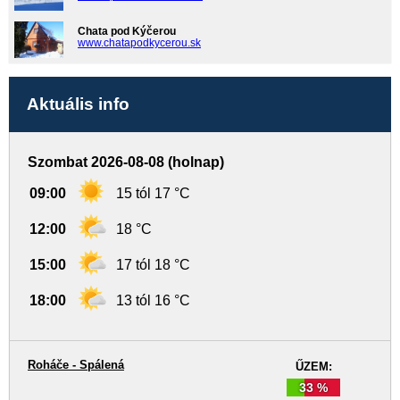
Chata pod Kýčerou
www.chatapodkycerou.sk
Aktuális info
Szombat 2026-08-08 (holnap)
09:00
15 tól 17 °C
12:00
18 °C
15:00
17 tól 18 °C
18:00
13 tól 16 °C
Roháče - Spálená
ŰZEM:
33 %