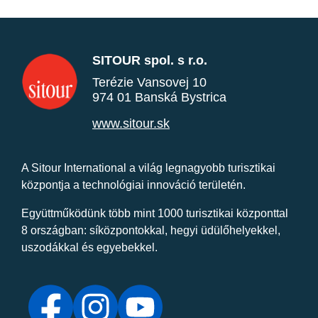
SITOUR spol. s r.o.
Terézie Vansovej 10
974 01 Banská Bystrica
www.sitour.sk
A Sitour International a világ legnagyobb turisztikai
központja a technológiai innováció területén.
Együttműködünk több mint 1000 turisztikai központtal
8 országban: síközpontokkal, hegyi üdülőhelyekkel,
uszodákkal és egyebekkel.