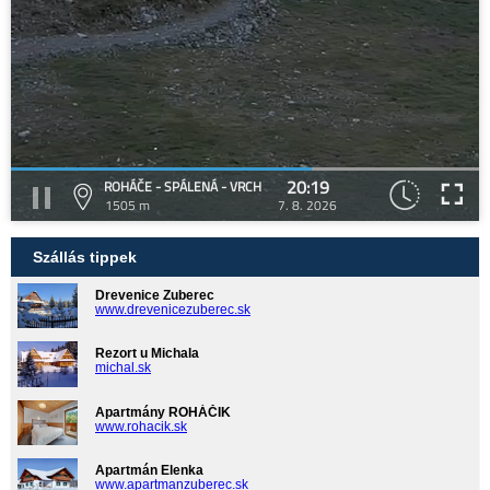
20:19
ROHÁČE - SPÁLENÁ - VRCH
1505 m
7. 8. 2026
Szállás tippek
Drevenice Zuberec
www.drevenicezuberec.sk
Rezort u Michala
michal.sk
Apartmány ROHÁČIK
www.rohacik.sk
Apartmán Elenka
www.apartmanzuberec.sk