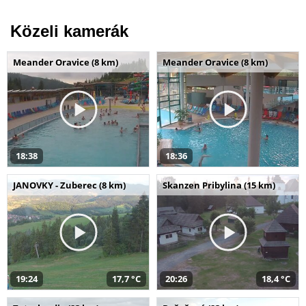
Közeli kamerák
Meander Oravice (8 km)
Meander Oravice (8 km)
18:38
18:36
JANOVKY - Zuberec (8 km)
Skanzen Pribylina (15 km)
19:24
17,7 °C
20:26
18,4 °C