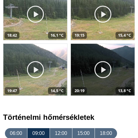
18:42
16,1 °C
19:15
15,4 °C
19:47
14,5 °C
20:19
13,8 °C
Történelmi hőmérsékletek
06:00
09:00
12:00
15:00
18:00