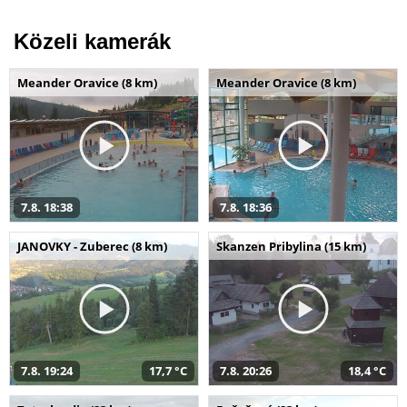
Közeli kamerák
Meander Oravice (8 km)
Meander Oravice (8 km)
7.8. 18:38
7.8. 18:36
JANOVKY - Zuberec (8 km)
Skanzen Pribylina (15 km)
7.8. 19:24
17,7 °C
7.8. 20:26
18,4 °C