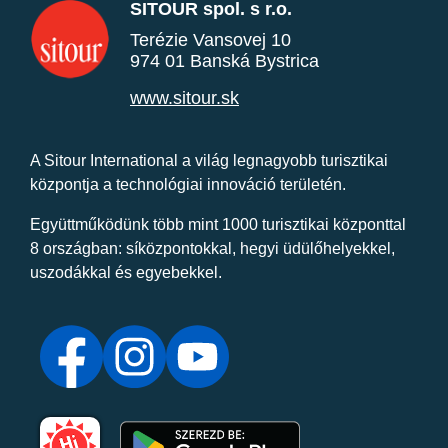
SITOUR spol. s r.o.
Terézie Vansovej 10
974 01 Banská Bystrica
www.sitour.sk
A Sitour International a világ legnagyobb turisztikai
központja a technológiai innováció területén.
Együttműködünk több mint 1000 turisztikai központtal
8 országban: síközpontokkal, hegyi üdülőhelyekkel,
uszodákkal és egyebekkel.