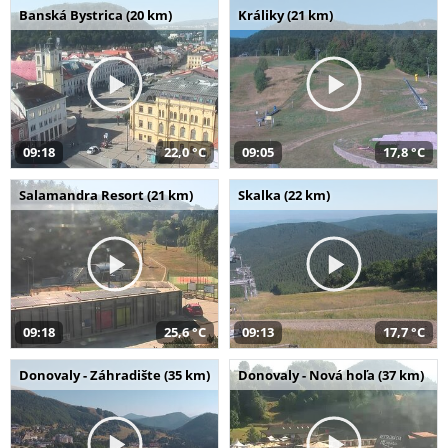
Banská Bystrica (20 km)
Králiky (21 km)
09:18
22,0 °C
09:05
17,8 °C
Salamandra Resort (21 km)
Skalka (22 km)
09:18
25,6 °C
09:13
17,7 °C
Donovaly - Záhradište (35 km)
Donovaly - Nová hoľa (37 km)