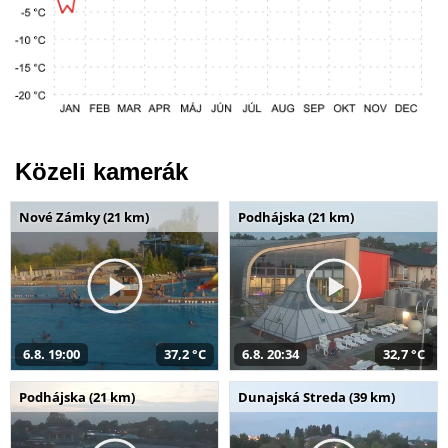
Közeli kamerák
Nové Zámky (21 km)
Podhájska (21 km)
6.8. 19:00
37,2 °C
6.8. 20:34
32,7 °C
Podhájska (21 km)
Dunajská Streda (39 km)