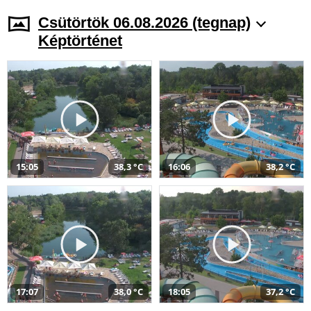
Csütörtök 06.08.2026 (tegnap)
Képtörténet
15:05
38,3 °C
16:06
38,2 °C
17:07
38,0 °C
18:05
37,2 °C