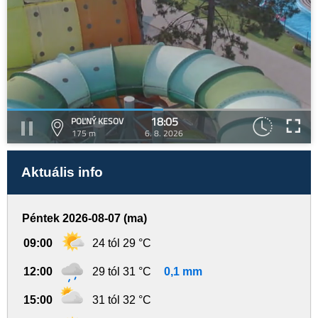
18:05
POĽNÝ KESOV
175 m
6. 8. 2026
Aktuális info
Péntek 2026-08-07 (ma)
09:00
24 tól 29 °C
12:00
29 tól 31 °C
0,1 mm
15:00
31 tól 32 °C