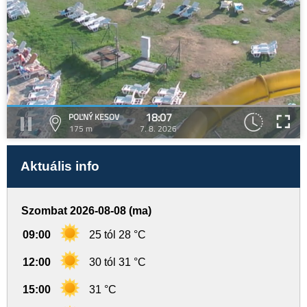
18:07
POĽNÝ KESOV
175 m
7. 8. 2026
Aktuális info
Szombat 2026-08-08 (ma)
09:00
25 tól 28 °C
12:00
30 tól 31 °C
15:00
31 °C