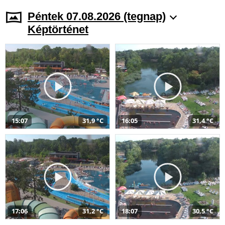
Péntek 07.08.2026 (tegnap)
Képtörténet
15:07
31,9 °C
16:05
31,4 °C
17:06
31,2 °C
18:07
30,5 °C