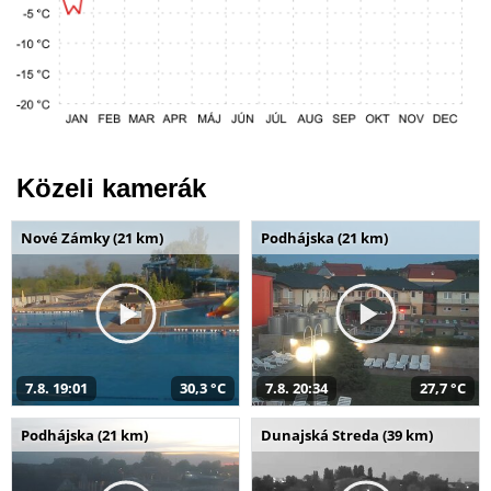
Közeli kamerák
Nové Zámky (21 km)
Podhájska (21 km)
7.8. 19:01
30,3 °C
7.8. 20:34
27,7 °C
Podhájska (21 km)
Dunajská Streda (39 km)