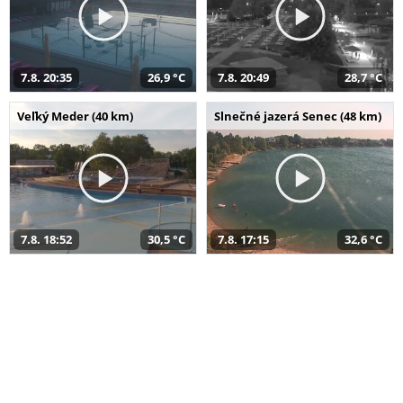
7.8. 20:35
26,9 °C
7.8. 20:49
28,7 °C
Veľký Meder (40 km)
Slnečné jazerá Senec (48 km)
7.8. 18:52
30,5 °C
7.8. 17:15
32,6 °C