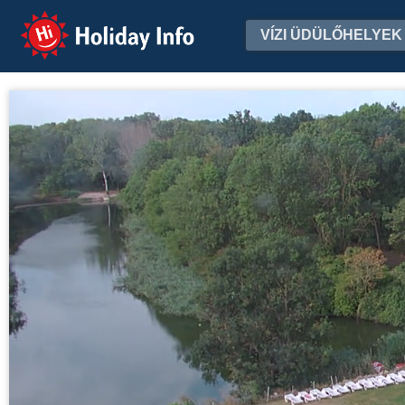
Holiday Info
VÍZI ÜDÜLŐHELYEK