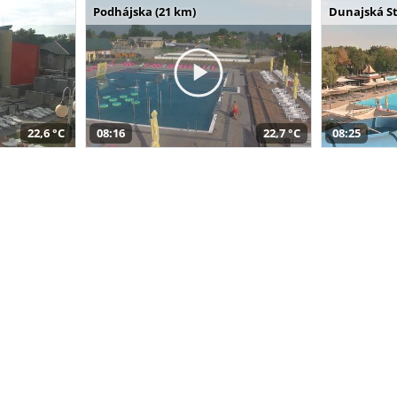
Podhájska (21 km)
Dunajská St
22,6 °C
08:16
22,7 °C
08:25