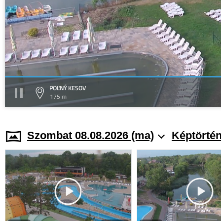
POĽNÝ KESOV
175 m
Szombat 08.08.2026 (ma)
Képtörtén