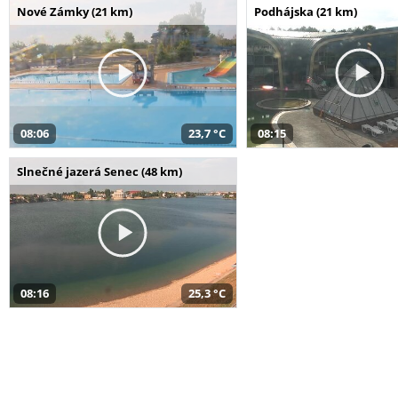
Nové Zámky (21 km)
Podhájska (21 km)
08:06
23,7 °C
08:15
Slnečné jazerá Senec (48 km)
08:16
25,3 °C