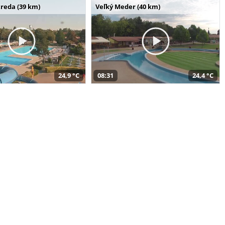
reda (39 km)
Veľký Meder (40 km)
24,9 °C
08:31
24,4 °C