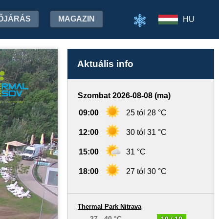
ŐJÁRÁS
MAGAZIN
HU
Aktuális info
Szombat 2026-08-08 (ma)
09:00
25 tól 28 °C
12:00
30 tól 31 °C
15:00
31 °C
18:00
27 tól 30 °C
Thermal Park Nitrava
27 - 40 °C
10 / 10