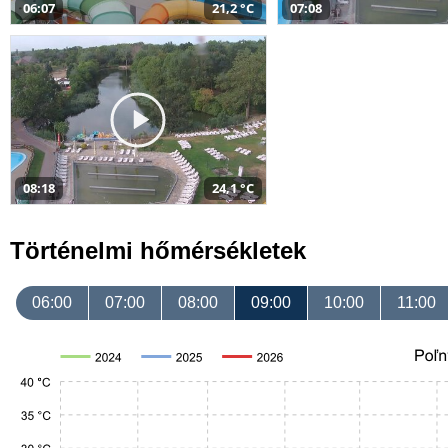
06:07
21,2 °C
07:08
08:18
24,1 °C
Történelmi hőmérsékletek
06:00
07:00
08:00
09:00
10:00
11:00