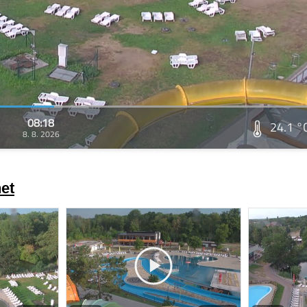
08:18
24.1 °
8. 8. 2026
et