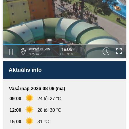
18:05
POĽNÝ KESOV
175 m
8. 8. 2026
Aktuális info
Vasárnap 2026-08-09 (ma)
09:00
24 tól 27 °C
12:00
28 tól 30 °C
15:00
31 °C