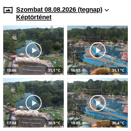
Szombat 08.08.2026 (tegnap)
Képtörténet
15:06
31,1 °C
16:07
31,1 °C
17:04
30,9 °C
18:05
30,4 °C