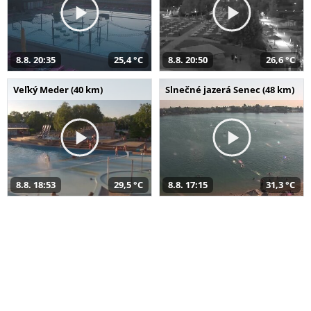
8.8. 20:35
25,4 °C
8.8. 20:50
26,6 °C
Veľký Meder (40 km)
Slnečné jazerá Senec (48 km)
8.8. 18:53
29,5 °C
8.8. 17:15
31,3 °C