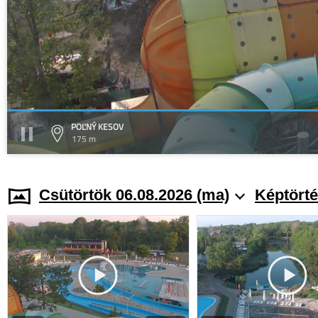
POĽNÝ KESOV
175 m
Csütörtök 06.08.2026 (ma)
Képtörté