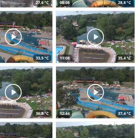
27,6 °C
08:08
28,8 °C
33,5 °C
11:08
35,4 °C
36,8 °C
12:44
37,4 °C