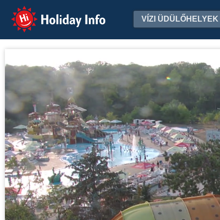
Holiday Info
VÍZI ÜDÜLŐHELYEK