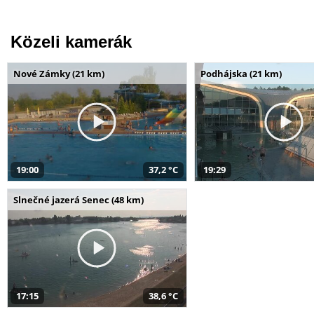
Közeli kamerák
Nové Zámky (21 km)
Podhájska (21 km)
19:00
37,2 °C
19:29
Slnečné jazerá Senec (48 km)
17:15
38,6 °C