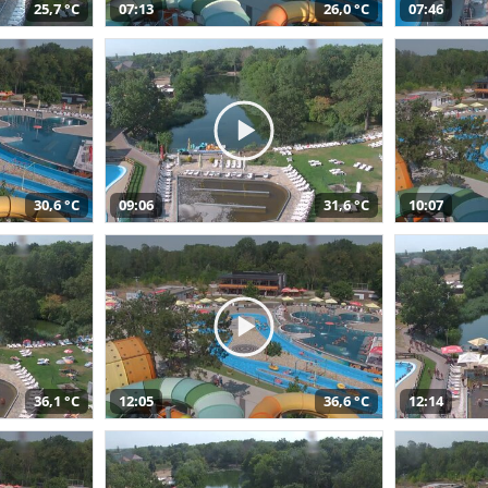
25,7 °C
07:13
26,0 °C
07:46
30,6 °C
09:06
31,6 °C
10:07
36,1 °C
12:05
36,6 °C
12:14