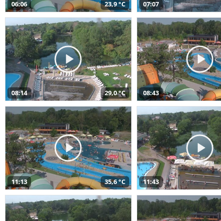
06:06
23,9 °C
07:07
08:14
29,0 °C
08:43
11:13
35,6 °C
11:43