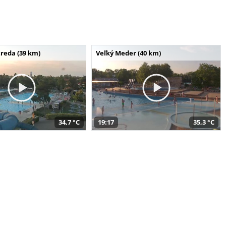
reda (39 km)
Veľký Meder (40 km)
34,7 °C
19:17
35,3 °C