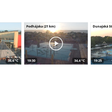
Podhájska (21 km)
Dunajská St
35,4 °C
19:30
34,4 °C
19:25