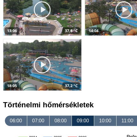
13:06
37,8 °C
14:04
18:05
37,2 °C
Történelmi hőmérsékletek
06:00
07:00
08:00
09:00
10:00
11:00