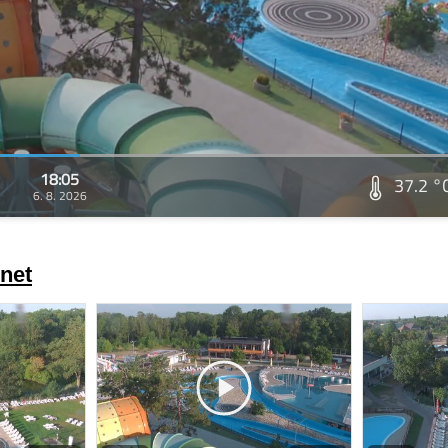
18:05
37.2 °
6. 8. 2026
net