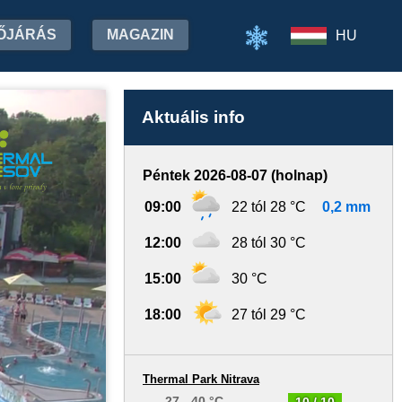
ŐJÁRÁS
MAGAZIN
HU
Aktuális info
Péntek 2026-08-07 (holnap)
09:00
22 tól 28 °C
0,2 mm
12:00
28 tól 30 °C
15:00
30 °C
18:00
27 tól 29 °C
Thermal Park Nitrava
27 - 40 °C
10 / 10