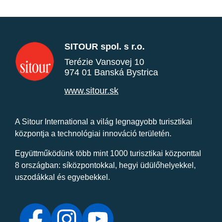
SITOUR spol. s r.o.
Terézie Vansovej 10
974 01 Banská Bystrica
www.sitour.sk
A Sitour International a világ legnagyobb turisztikai
központja a technológiai innováció területén.
Együttműködünk több mint 1000 turisztikai központtal
8 országban: síközpontokkal, hegyi üdülőhelyekkel,
uszodákkal és egyebekkel.