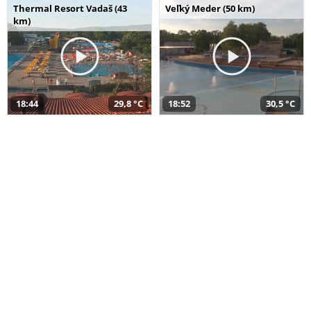
Thermal Resort Vadaš (43
Veľký Meder (50 km)
km)
18:44
29,8 °C
18:52
30,5 °C