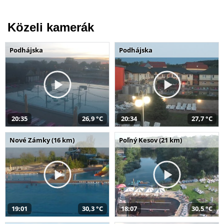
Közeli kamerák
Podhájska
Podhájska
20:35
26,9 °C
20:34
27,7 °C
Nové Zámky (16 km)
Poľný Kesov (21 km)
19:01
30,3 °C
18:07
30,5 °C