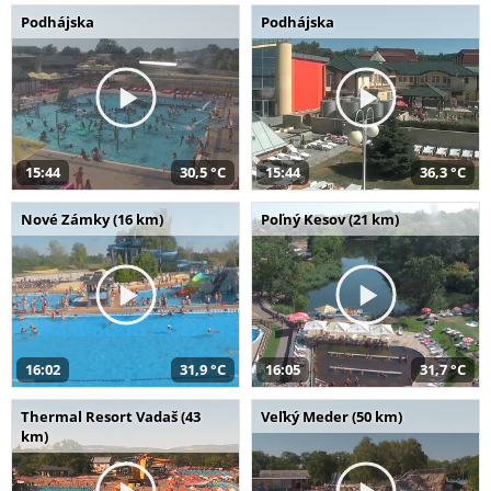
Podhájska
Podhájska
15:44
30,5 °C
15:44
36,3 °C
Nové Zámky (16 km)
Poľný Kesov (21 km)
16:02
31,9 °C
16:05
31,7 °C
Thermal Resort Vadaš (43
Veľký Meder (50 km)
km)