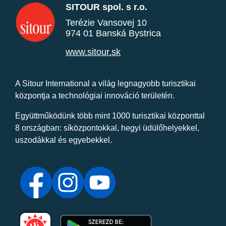
SITOUR spol. s r.o.
Terézie Vansovej 10
974 01 Banská Bystrica
www.sitour.sk
A Sitour International a világ legnagyobb turisztikai
központja a technológiai innováció területén.
Együttműködünk több mint 1000 turisztikai központtal
8 országban: síközpontokkal, hegyi üdülőhelyekkel,
uszodákkal és egyebekkel.