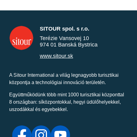
SITOUR spol. s r.o.
Terézie Vansovej 10
974 01 Banská Bystrica
www.sitour.sk
A Sitour International a világ legnagyobb turisztikai
központja a technológiai innováció területén.
Együttműködünk több mint 1000 turisztikai központtal
8 országban: síközpontokkal, hegyi üdülőhelyekkel,
uszodákkal és egyebekkel.