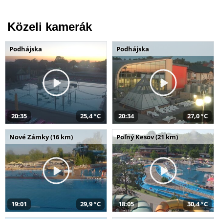
Közeli kamerák
Podhájska
Podhájska
20:35
25,4 °C
20:34
27,0 °C
Nové Zámky (16 km)
Poľný Kesov (21 km)
19:01
29,9 °C
18:05
30,4 °C