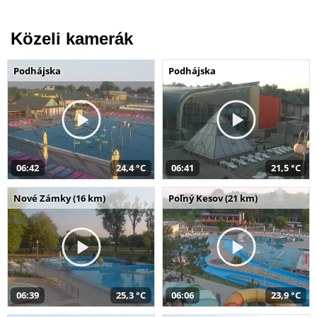
Közeli kamerák
Podhájska
Podhájska
06:42
24,4 °C
06:41
21,5 °C
Nové Zámky (16 km)
Poľný Kesov (21 km)
06:39
25,3 °C
06:06
23,9 °C