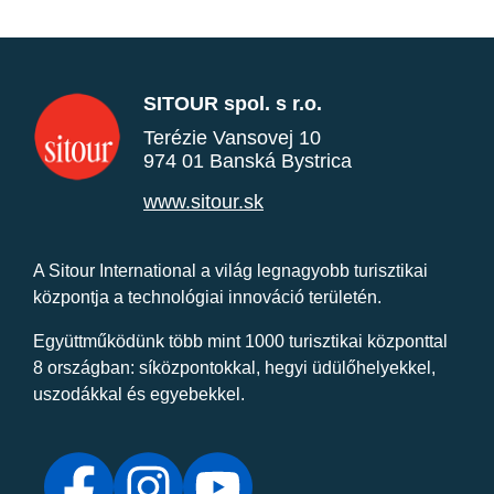
SITOUR spol. s r.o.
Terézie Vansovej 10
974 01 Banská Bystrica
www.sitour.sk
A Sitour International a világ legnagyobb turisztikai
központja a technológiai innováció területén.
Együttműködünk több mint 1000 turisztikai központtal
8 országban: síközpontokkal, hegyi üdülőhelyekkel,
uszodákkal és egyebekkel.