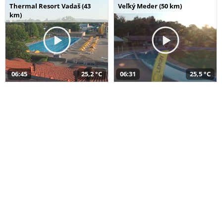
Thermal Resort Vadaš (43
Veľký Meder (50 km)
km)
06:45
25,2 °C
06:31
25,5 °C