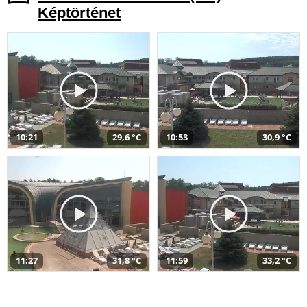
Képtörténet
10:21
29,6 °C
10:53
30,9 °C
11:27
31,8 °C
11:59
33,2 °C