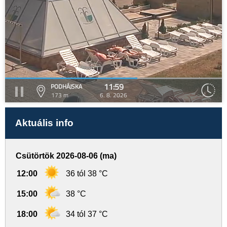
11:59
PODHÁJSKA
173 m
6. 8. 2026
Aktuális info
Csütörtök 2026-08-06 (ma)
12:00
36 tól 38 °C
15:00
38 °C
18:00
34 tól 37 °C