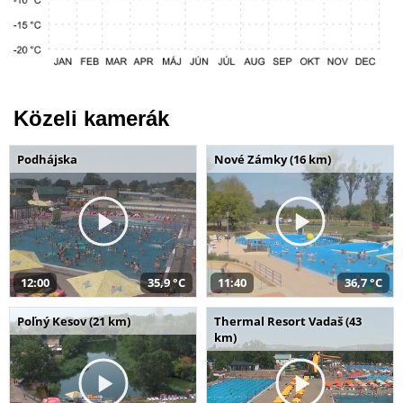
Közeli kamerák
Podhájska
Nové Zámky (16 km)
12:00
35,9 °C
11:40
36,7 °C
Poľný Kesov (21 km)
Thermal Resort Vadaš (43
km)