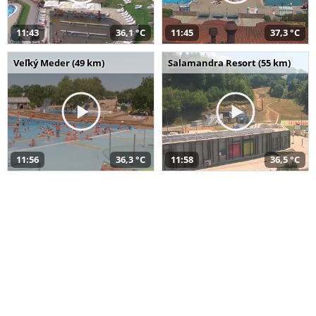
11:43
36,1 °C
11:45
37,3 °C
Veľký Meder (49 km)
Salamandra Resort (55 km)
11:56
36,3 °C
11:58
36,5 °C