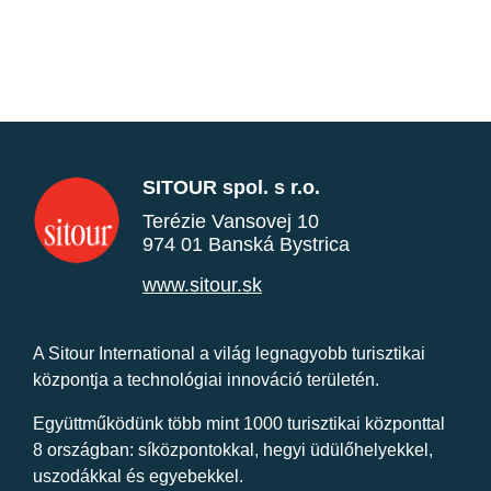
SITOUR spol. s r.o.
Terézie Vansovej 10
974 01 Banská Bystrica
www.sitour.sk
A Sitour International a világ legnagyobb turisztikai
központja a technológiai innováció területén.
Együttműködünk több mint 1000 turisztikai központtal
8 országban: síközpontokkal, hegyi üdülőhelyekkel,
uszodákkal és egyebekkel.