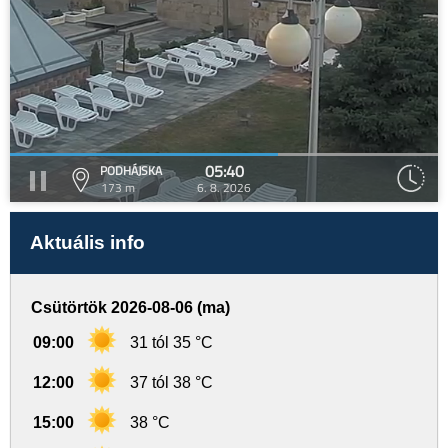
05:40
PODHÁJSKA
173 m
6. 8. 2026
Aktuális info
Csütörtök 2026-08-06 (ma)
09:00
31 tól 35 °C
12:00
37 tól 38 °C
15:00
38 °C