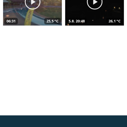
06:31
25,5 °C
5.8. 20:48
26,1 °C