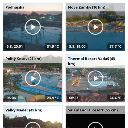
Podhájska
Nové Zámky (16 km)
5.8. 20:51
31,9 °C
5.8. 19:00
37,7 °C
Poľný Kesov (21 km)
Thermal Resort Vadaš (43
km)
06:06
23,9 °C
06:23
24,4 °C
Veľký Meder (49 km)
Salamandra Resort (55 km)