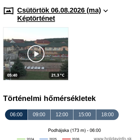
Csütörtök 06.08.2026 (ma)
Képtörténet
05:40
21,3 °C
Történelmi hőmérsékletek
06:00
09:00
12:00
15:00
18:00