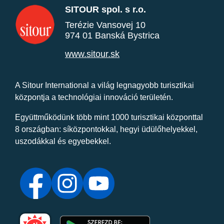
SITOUR spol. s r.o.
Terézie Vansovej 10
974 01 Banská Bystrica
www.sitour.sk
A Sitour International a világ legnagyobb turisztikai
központja a technológiai innováció területén.
Együttműködünk több mint 1000 turisztikai központtal
8 országban: síközpontokkal, hegyi üdülőhelyekkel,
uszodákkal és egyebekkel.