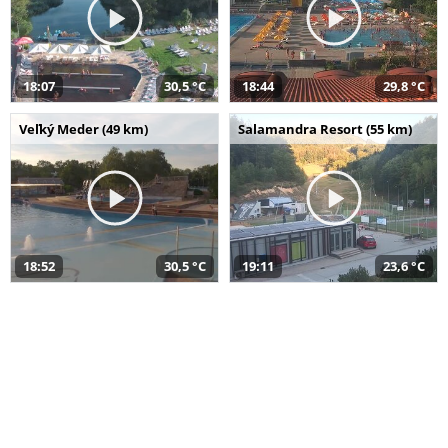
18:07
30,5 °C
18:44
29,8 °C
Veľký Meder (49 km)
Salamandra Resort (55 km)
18:52
30,5 °C
19:11
23,6 °C