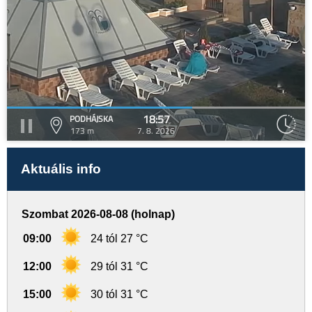
18:57
PODHÁJSKA
173 m
7. 8. 2026
Aktuális info
Szombat 2026-08-08 (holnap)
09:00
24 tól 27 °C
12:00
29 tól 31 °C
15:00
30 tól 31 °C