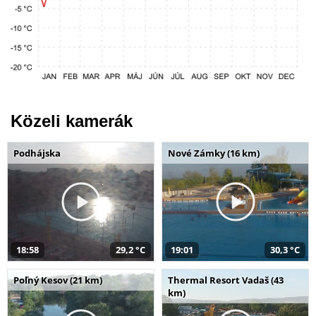
Közeli kamerák
Podhájska
Nové Zámky (16 km)
18:58
29,2 °C
19:01
30,3 °C
Poľný Kesov (21 km)
Thermal Resort Vadaš (43
km)