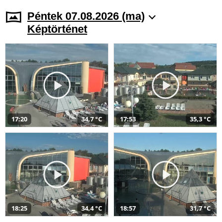
Péntek 07.08.2026 (ma)
Képtörténet
17:20
34,7 °C
17:53
35,3 °C
18:25
34,4 °C
18:57
31,7 °C