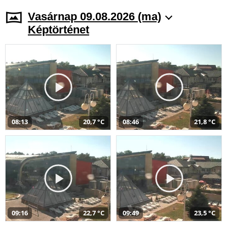
Vasárnap 09.08.2026 (ma)
Képtörténet
08:13
20,7 °C
08:46
21,8 °C
09:16
22,7 °C
09:49
23,5 °C