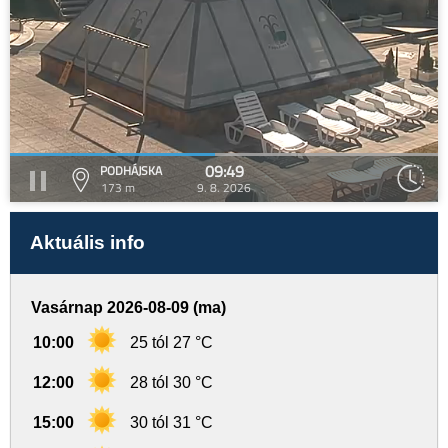
09:49
PODHÁJSKA
173 m
9. 8. 2026
Aktuális info
Vasárnap 2026-08-09 (ma)
10:00
25 tól 27 °C
12:00
28 tól 30 °C
15:00
30 tól 31 °C