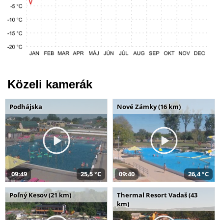
Közeli kamerák
Podhájska
Nové Zámky (16 km)
09:49
25,5 °C
09:40
26,4 °C
Poľný Kesov (21 km)
Thermal Resort Vadaš (43
km)