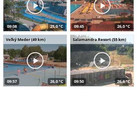
09:08
25,0 °C
09:45
26,0 °C
Veľký Meder (49 km)
Salamandra Resort (55 km)
09:57
26,0 °C
09:50
26,6 °C