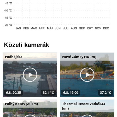
Közeli kamerák
Podhájska
Nové Zámky (16 km)
6.8. 20:35
32,4 °C
6.8. 19:00
37,2 °C
Poľný Kesov (21 km)
Thermal Resort Vadaš (43
km)