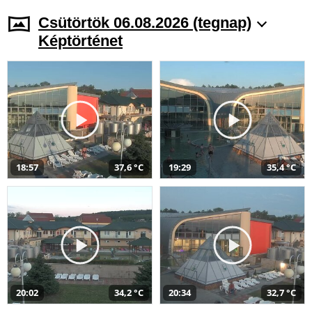
Csütörtök 06.08.2026 (tegnap)
Képtörténet
18:57
37,6 °C
19:29
35,4 °C
20:02
34,2 °C
20:34
32,7 °C