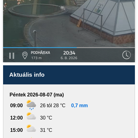
20:34
PODHÁJSKA
173 m
6. 8. 2026
Aktuális info
Péntek 2026-08-07 (ma)
09:00
26 tól 28 °C
0,7 mm
12:00
30 °C
15:00
31 °C