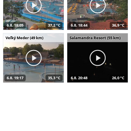
6.8. 18:05
37,2 °C
6.8. 18:44
36,9 °C
Veľký Meder (49 km)
Salamandra Resort (55 km)
6.8. 19:17
35,3 °C
6.8. 20:48
26,0 °C