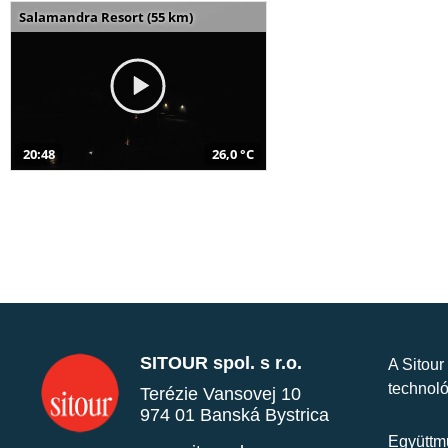
Salamandra Resort (55 km)
20:48
26,0 °C
SITOUR spol. s r.o.
A Sitour
technoló
Terézie Vansovej 10
974 01 Banská Bystrica
Együttmű