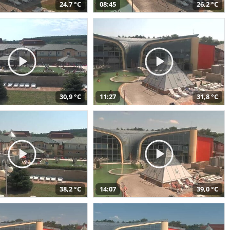
24,7 °C
08:45
26,2 °C
30,9 °C
11:27
31,8 °C
38,2 °C
14:07
39,0 °C