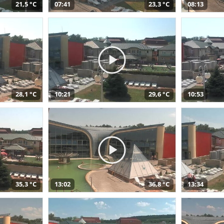
21,5 °C
07:41
23,3 °C
08:13
28,1 °C
10:21
29,6 °C
10:53
35,3 °C
13:02
36,8 °C
13:34