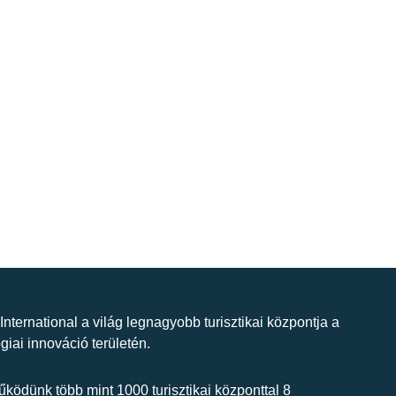
 International a világ legnagyobb turisztikai központja a
giai innováció területén.
ködünk több mint 1000 turisztikai központtal 8