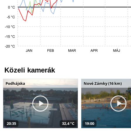
Közeli kamerák
Podhájska
Nové Zámky (16 km)
20:35
32,4 °C
19:00