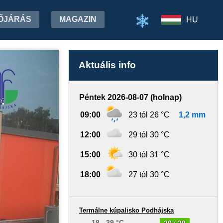
ŐJÁRÁS
MAGAZIN
HU
Aktuális info
Péntek 2026-08-07 (holnap)
09:00
23 tól 26 °C
1,2 mm
12:00
29 tól 30 °C
15:00
30 tól 31 °C
18:00
27 tól 30 °C
Termálne kúpalisko Podhájska
18 - 39 °C
20 / 20