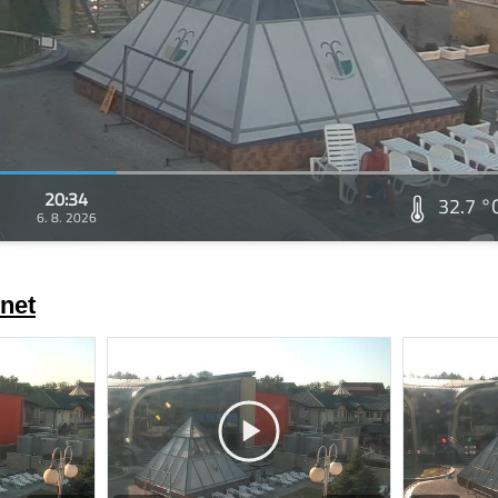
20:34
32.7 °
6. 8. 2026
net