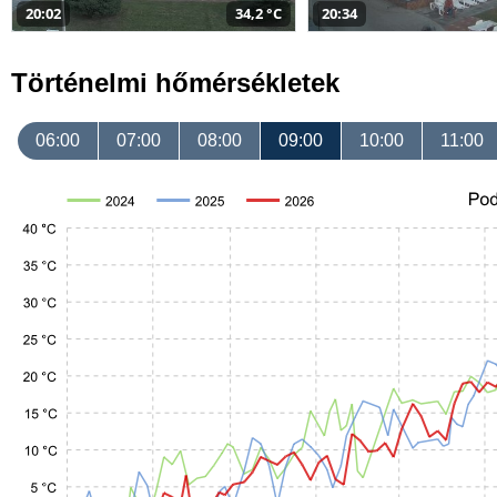
20:02
34,2 °C
20:34
Történelmi hőmérsékletek
06:00
07:00
08:00
09:00
10:00
11:00