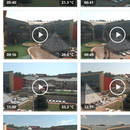
05:40
21,3 °C
06:41
09:16
26,6 °C
09:49
11:59
33,2 °C
12:31