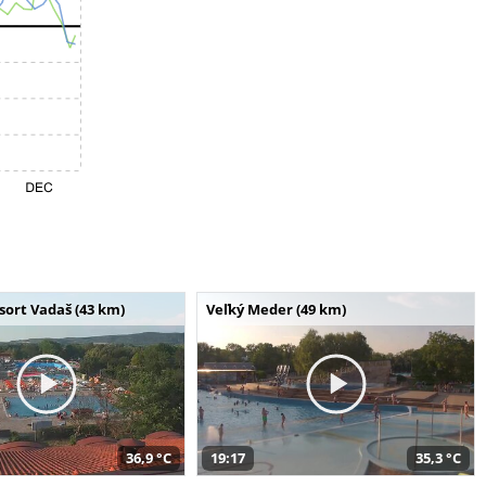
ort Vadaš (43 km)
Veľký Meder (49 km)
36,9 °C
19:17
35,3 °C