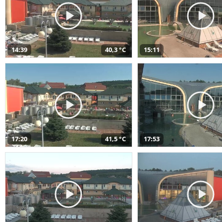
14:39
40,3 °C
15:11
17:20
41,5 °C
17:53