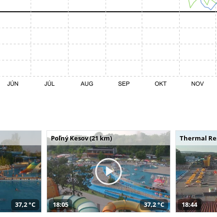
Poľný Kesov (21 km)
Thermal Res
37,2 °C
18:05
37,2 °C
18:44