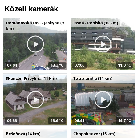
Közeli kamerák
Demänovská Dol. - Jaskyne (9
Jasná - Repiská (10 km)
km)
07:04
13,3 °C
07:06
11,0 °C
Skanzen Pribylina (11 km)
Tatralandia (14 km)
06:33
13,6 °C
06:41
14,7 °C
Bešeňová (14 km)
Chopok sever (15 km)