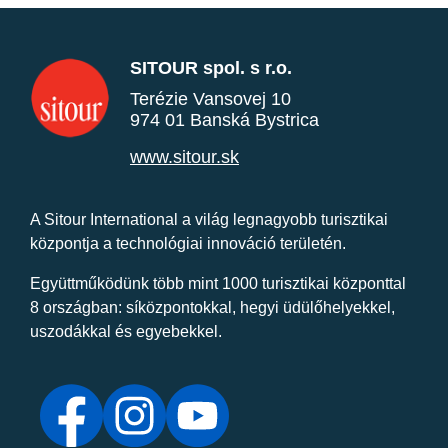
SITOUR spol. s r.o.
Terézie Vansovej 10
974 01 Banská Bystrica
www.sitour.sk
A Sitour International a világ legnagyobb turisztikai
központja a technológiai innováció területén.
Együttműködünk több mint 1000 turisztikai központtal
8 országban: síközpontokkal, hegyi üdülőhelyekkel,
uszodákkal és egyebekkel.