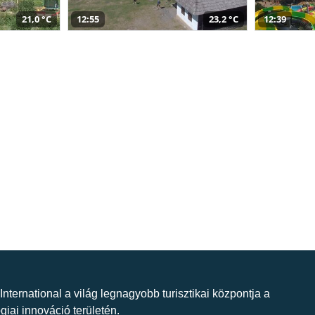
21,0 °C
12:55
23,2 °C
12:39
 International a világ legnagyobb turisztikai központja a
giai innováció területén.