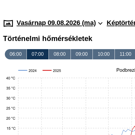
Vasárnap 09.08.2026 (ma)
Képtörté
Történelmi hőmérsékletek
06:00
07:00
08:00
09:00
10:00
11:00