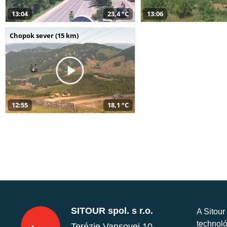
13:04
23,4 °C
13:06
Chopok sever (15 km)
12:55
18,1 °C
SITOUR spol. s r.o.
A Sitour
technoló
Terézie Vansovej 10