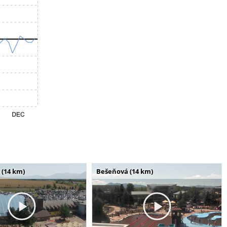
 (14 km)
Bešeňová (14 km)