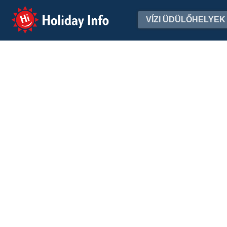
Holiday Info
VÍZI ÜDÜLŐHELYEK