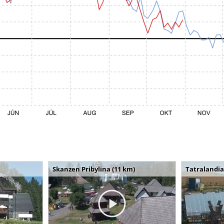
Skanzen Pribylina (11 km)
Tatralandia