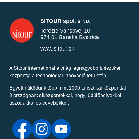
SITOUR spol. s r.o.
Terézie Vansovej 10
974 01 Banská Bystrica
www.sitour.sk
A Sitour International a világ legnagyobb turisztikai
központja a technológiai innováció területén.
Együttműködünk több mint 1000 turisztikai központtal
8 országban: síközpontokkal, hegyi üdülőhelyekkel,
uszodákkal és egyebekkel.