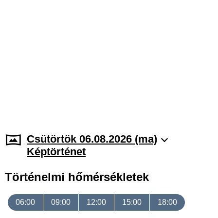
Csütörtök 06.08.2026 (ma)
Képtörténet
Történelmi hőmérsékletek
06:00
09:00
12:00
15:00
18:00