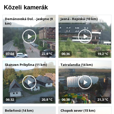
Közeli kamerák
Demänovská Dol. - Jaskyne (9
Jasná - Repiská (10 km)
km)
07:04
22,9 °C
06:36
19,2 °C
Skanzen Pribylina (11 km)
Tatralandia (14 km)
06:32
20,8 °C
06:38
21,3 °C
Bešeňová (14 km)
Chopok sever (15 km)