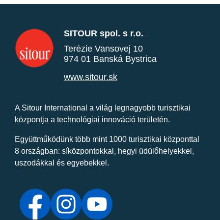
SITOUR spol. s r.o.
Terézie Vansovej 10
974 01 Banská Bystrica
www.sitour.sk
A Sitour International a világ legnagyobb turisztikai
központja a technológiai innováció területén.
Együttműködünk több mint 1000 turisztikai központtal
8 országban: síközpontokkal, hegyi üdülőhelyekkel,
uszodákkal és egyebekkel.