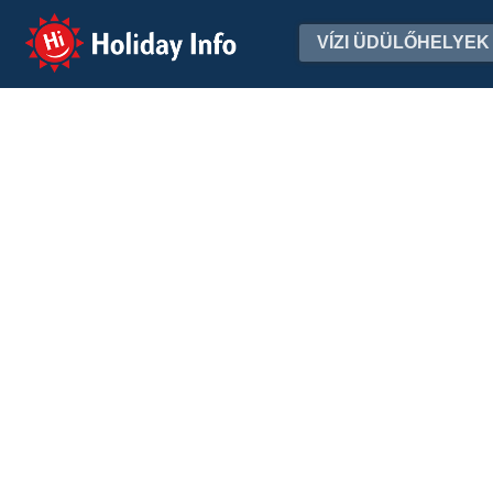
Holiday Info
VÍZI ÜDÜLŐHELYEK