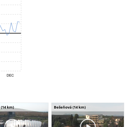
 (14 km)
Bešeňová (14 km)