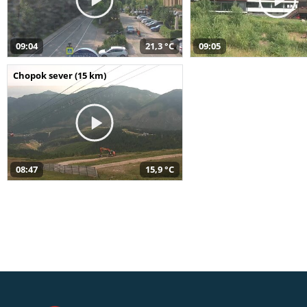
09:04
21,3 °C
09:05
Chopok sever (15 km)
08:47
15,9 °C