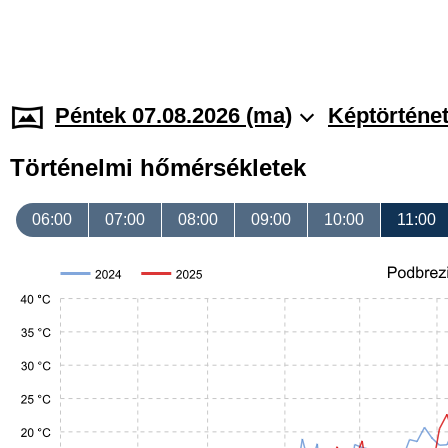
Péntek 07.08.2026 (ma)
Képtörténe
Történelmi hőmérsékletek
06:00
07:00
08:00
09:00
10:00
11:00