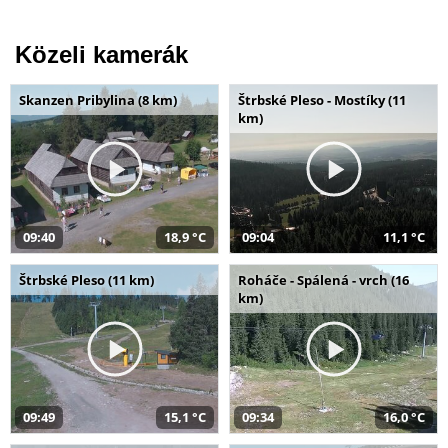
Közeli kamerák
Skanzen Pribylina (8 km)
Štrbské Pleso - Mostíky (11
km)
09:40
18,9 °C
09:04
11,1 °C
Štrbské Pleso (11 km)
Roháče - Spálená - vrch (16
km)
09:49
15,1 °C
09:34
16,0 °C