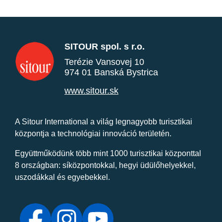
SITOUR spol. s r.o.
Terézie Vansovej 10
974 01 Banská Bystrica
www.sitour.sk
A Sitour International a világ legnagyobb turisztikai
központja a technológiai innováció területén.
Együttműködünk több mint 1000 turisztikai központtal
8 országban: síközpontokkal, hegyi üdülőhelyekkel,
uszodákkal és egyebekkel.