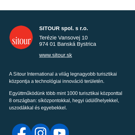
SITOUR spol. s r.o.
Terézie Vansovej 10
974 01 Banská Bystrica
www.sitour.sk
A Sitour International a világ legnagyobb turisztikai
központja a technológiai innováció területén.
Együttműködünk több mint 1000 turisztikai központtal
8 országban: síközpontokkal, hegyi üdülőhelyekkel,
uszodákkal és egyebekkel.