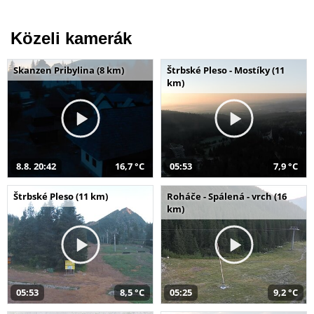
Közeli kamerák
Skanzen Pribylina (8 km)
Štrbské Pleso - Mostíky (11
km)
8.8. 20:42
16,7 °C
05:53
7,9 °C
Štrbské Pleso (11 km)
Roháče - Spálená - vrch (16
km)
05:53
8,5 °C
05:25
9,2 °C