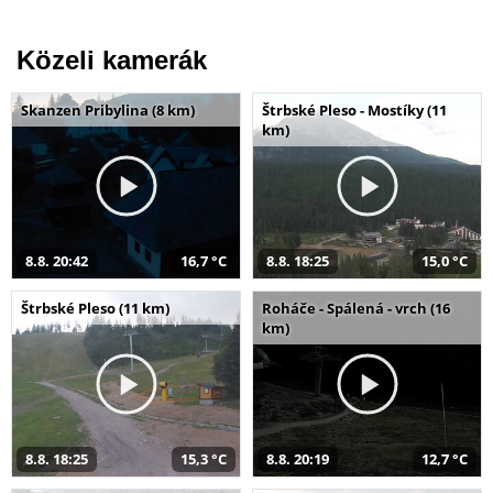
Közeli kamerák
Skanzen Pribylina (8 km)
Štrbské Pleso - Mostíky (11
km)
8.8. 20:42
16,7 °C
8.8. 18:25
15,0 °C
Štrbské Pleso (11 km)
Roháče - Spálená - vrch (16
km)
8.8. 18:25
15,3 °C
8.8. 20:19
12,7 °C