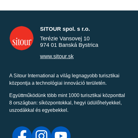
SITOUR spol. s r.o.
Terézie Vansovej 10
974 01 Banská Bystrica
www.sitour.sk
A Sitour International a világ legnagyobb turisztikai
központja a technológiai innováció területén.
Együttműködünk több mint 1000 turisztikai központtal
8 országban: síközpontokkal, hegyi üdülőhelyekkel,
uszodákkal és egyebekkel.