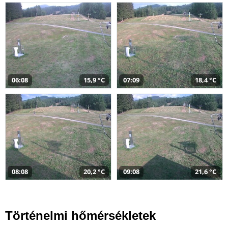
06:08
15,9 °C
07:09
18,4 °C
08:08
20,2 °C
09:08
21,6 °C
Történelmi hőmérsékletek