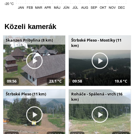
Közeli kamerák
Skanzen Pribylina (8 km)
Štrbské Pleso - Mostíky (11
km)
09:56
23,1 °C
09:58
19,6 °C
Štrbské Pleso (11 km)
Roháče - Spálená - vrch (16
km)