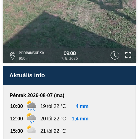
09:08
PODBANSKÉ SKI
950 m
7. 8. 2026
Aktuális info
Péntek 2026-08-07 (ma)
10:00
19 tól 22 °C
4 mm
12:00
20 tól 22 °C
1,4 mm
15:00
21 tól 22 °C