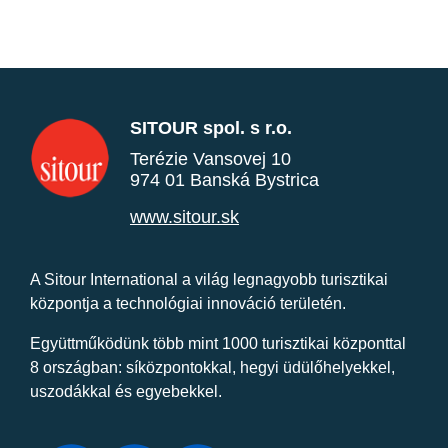
SITOUR spol. s r.o.
Terézie Vansovej 10
974 01 Banská Bystrica
www.sitour.sk
A Sitour International a világ legnagyobb turisztikai
központja a technológiai innováció területén.
Együttműködünk több mint 1000 turisztikai központtal
8 országban: síközpontokkal, hegyi üdülőhelyekkel,
uszodákkal és egyebekkel.