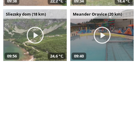
09:38
22,2 °C
09:34
18,4 °C
Sliezsky dom (18 km)
Meander Oravice (20 km)
09:56
24,6 °C
09:40