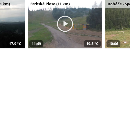
11 km)
Štrbské Pleso (11 km)
Roháče - Sp
17,9 °C
11:49
19,5 °C
10:06