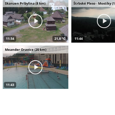
Skanzen Pribylina (8 km)
Štrbské Pleso - Mostíky (
11:34
21,8 °C
11:44
Meander Oravice (20 km)
11:43