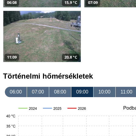
06:08
15,9 °C
07:09
11:09
20,8 °C
Történelmi hőmérsékletek
06:00
07:00
08:00
09:00
10:00
11:00