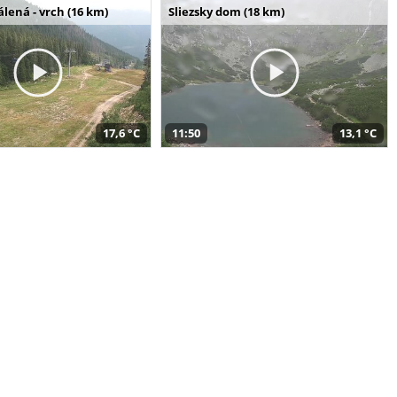
álená - vrch (16 km)
Sliezsky dom (18 km)
17,6 °C
11:50
13,1 °C