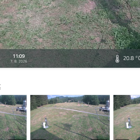
11:09
20.8 °
7. 8. 2026
t