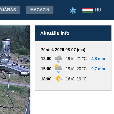
ŐJÁRÁS
MAGAZIN
HU
Aktuális info
Péntek 2026-08-07 (ma)
12:00
19 tól 21 °C
4,8 mm
15:00
19 tól 20 °C
0,7 mm
18:00
16 tól 19 °C