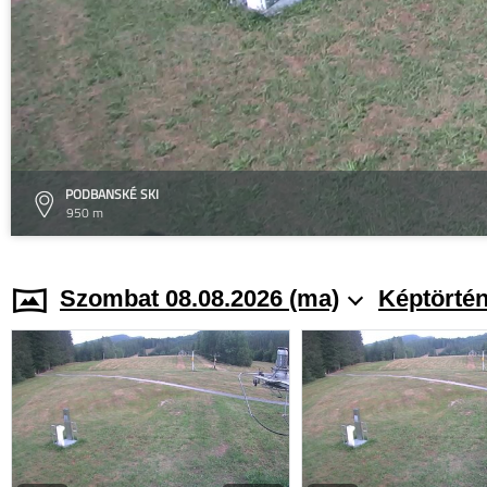
PODBANSKÉ SKI
950 m
Szombat 08.08.2026 (ma)
Képtörtén