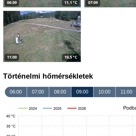
06:09
11,1 °C
07:09
11:09
19,5 °C
Történelmi hőmérsékletek
06:00
07:00
08:00
09:00
10:00
11:00