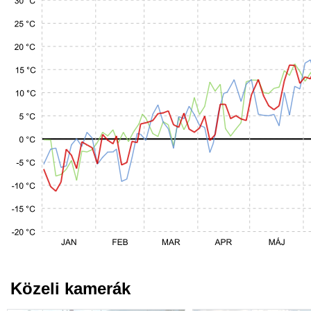
Közeli kamerák