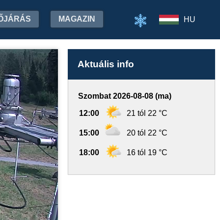
ŐJÁRÁS
MAGAZIN
HU
Aktuális info
Szombat 2026-08-08 (ma)
12:00
21 tól 22 °C
15:00
20 tól 22 °C
18:00
16 tól 19 °C