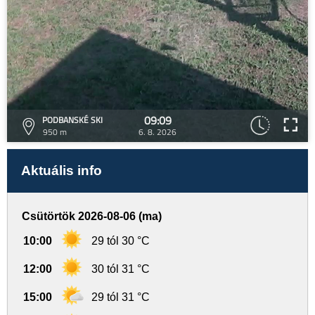
09:09
PODBANSKÉ SKI
950 m
6. 8. 2026
Aktuális info
Csütörtök 2026-08-06 (ma)
10:00
29 tól 30 °C
12:00
30 tól 31 °C
15:00
29 tól 31 °C