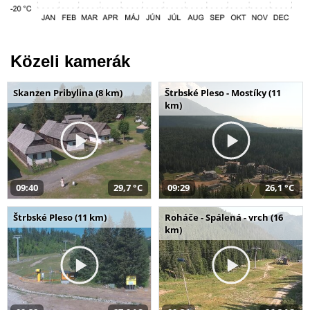
Közeli kamerák
Skanzen Pribylina (8 km)
Štrbské Pleso - Mostíky (11
km)
09:40
29,7 °C
09:29
26,1 °C
Štrbské Pleso (11 km)
Roháče - Spálená - vrch (16
km)