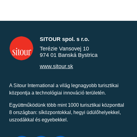
SITOUR spol. s r.o.
Terézie Vansovej 10
974 01 Banská Bystrica
www.sitour.sk
A Sitour International a világ legnagyobb turisztikai
központja a technológiai innováció területén.
Együttműködünk több mint 1000 turisztikai központtal
8 országban: síközpontokkal, hegyi üdülőhelyekkel,
uszodákkal és egyebekkel.