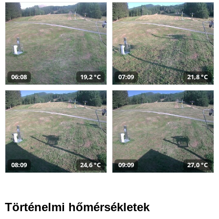
06:08
19,2 °C
07:09
21,8 °C
08:09
24,6 °C
09:09
27,0 °C
Történelmi hőmérsékletek