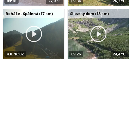
09:38
27,9 °C
09:34
26,3 °C
Roháče - Spálená (17 km)
Sliezsky dom (18 km)
4.8. 16:02
09:26
24,4 °C