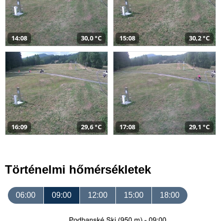
14:08
30,0 °C
15:08
30,2 °C
16:09
29,6 °C
17:08
29,1 °C
Történelmi hőmérsékletek
06:00
09:00
12:00
15:00
18:00