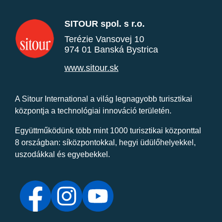
SITOUR spol. s r.o.
Terézie Vansovej 10
974 01 Banská Bystrica
www.sitour.sk
A Sitour International a világ legnagyobb turisztikai
központja a technológiai innováció területén.
Együttműködünk több mint 1000 turisztikai központtal
8 országban: síközpontokkal, hegyi üdülőhelyekkel,
uszodákkal és egyebekkel.