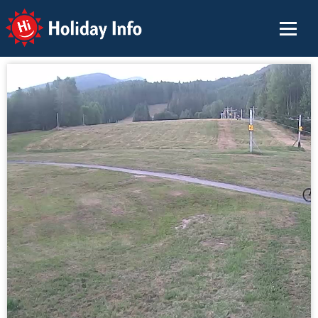
Holiday Info