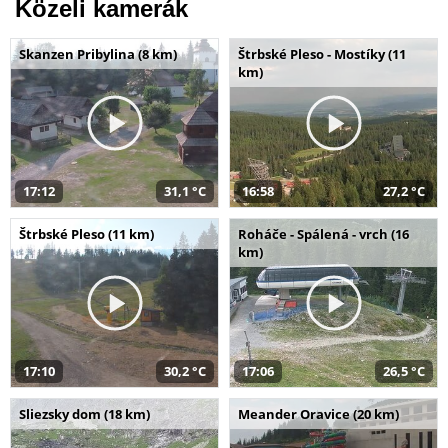
Közeli kamerák
Skanzen Pribylina (8 km)
Štrbské Pleso - Mostíky (11
km)
17:12
31,1 °C
16:58
27,2 °C
Štrbské Pleso (11 km)
Roháče - Spálená - vrch (16
km)
17:10
30,2 °C
17:06
26,5 °C
Sliezsky dom (18 km)
Meander Oravice (20 km)